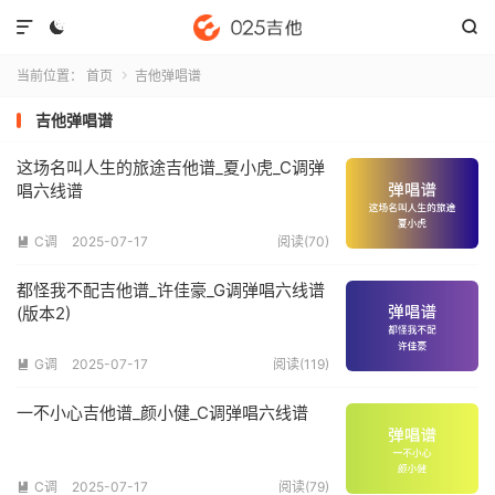



当前位置：
首页
吉他弹唱谱

吉他弹唱谱
这场名叫人生的旅途吉他谱_夏小虎_C调弹
唱六线谱
C调
2025-07-17
阅读(70)

都怪我不配吉他谱_许佳豪_G调弹唱六线谱
(版本2)
G调
2025-07-17
阅读(119)

一不小心吉他谱_颜小健_C调弹唱六线谱
C调
2025-07-17
阅读(79)
