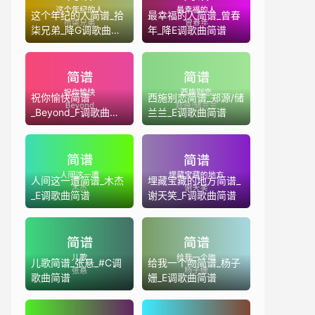
这个年纪的人简谱_拾
最幸福的人简谱_曾春
柒兄弟_降G调歌曲简
年_降E调歌曲简谱
谱
祝你愉快简谱
西施别恋简谱_郑源/储
_Beyond_F调歌曲简
兰兰_E调歌曲简谱
谱
人间这一遭简谱_木杰
埋藏宝藏的地方简谱_
_E调歌曲简谱
谢天笑_F调歌曲简谱
儿歌简谱_张悬_#C调
给我一个吻简谱_杨子
歌曲简谱
姗_E调歌曲简谱