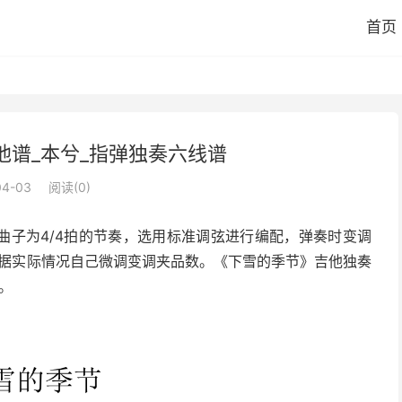
首页
他谱_本兮_指弹独奏六线谱
04-03
阅读(
0
)
曲子为4/4拍的节奏，选用标准调弦进行编配，弹奏时变调
根据实际情况自己微调变调夹品数。《下雪的季节》吉他独奏
。