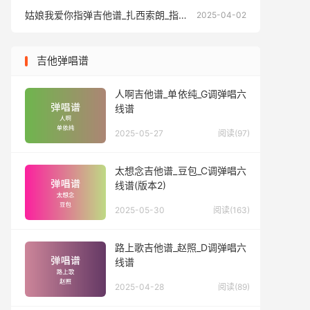
姑娘我爱你指弹吉他谱_扎西索朗_指弹独奏六线谱
姑娘我爱你
2025-04-02
吉他弹唱谱
人啊吉他谱_单依纯_G调弹唱六
线谱
2025-05-27
阅读(97)
太想念吉他谱_豆包_C调弹唱六
线谱(版本2)
2025-05-30
阅读(163)
路上歌吉他谱_赵照_D调弹唱六
线谱
2025-04-28
阅读(89)