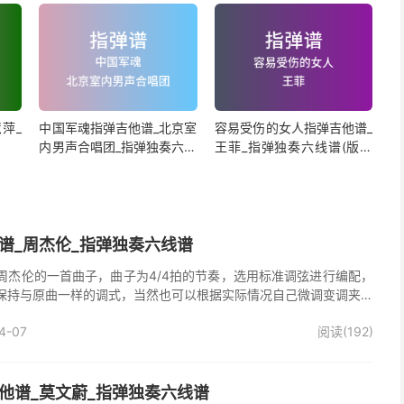
萍_
中国军魂指弹吉他谱_北京室
容易受伤的女人指弹吉他谱_
内男声合唱团_指弹独奏六线
王菲_指弹独奏六线谱(版本
谱
2)
谱_周杰伦_指弹独奏六线谱
周杰伦的一首曲子，曲子为4/4拍的节奏，选用标准调弦进行编配，
保持与原曲一样的调式，当然也可以根据实际情况自己微调变调夹品
独奏谱完整曲谱共7张图片六线谱，由025吉他网上传。
4-07
阅读(192)
他谱_莫文蔚_指弹独奏六线谱