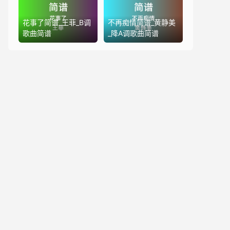
花事了简谱_王菲_B调
不再痴情简谱_黄静美
歌曲简谱
_降A调歌曲简谱