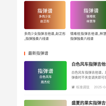
多肉少女指弹吉他谱_赵芷彤
情难枕指弹吉他谱_林慧
_指弹独奏六线谱
指弹独奏六线谱
最新指弹谱
白色风车指弹吉他
白色风车指弹吉他谱，
弹奏时不夹变调夹即可
数。《白色风车》吉他
标准调弦
2025-0

盛夏的果实指弹吉