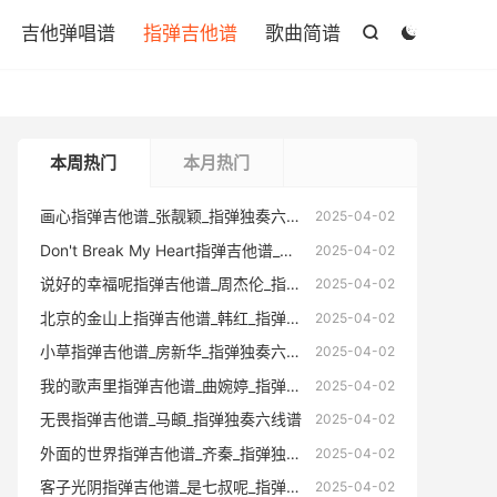

吉他弹唱谱
指弹吉他谱
歌曲简谱


本周热门
本月热门
画心指弹吉他谱_张靓颖_指弹独奏六线谱
画心指弹
2025-04-02
Don't Break My Heart指弹吉他谱_窦唯_指弹独奏六线谱
Don't Br
2025-04-02
说好的幸福呢指弹吉他谱_周杰伦_指弹独奏六线谱
说好的幸福
2025-04-02
北京的金山上指弹吉他谱_韩红_指弹独奏六线谱
北京的金山
2025-04-02
小草指弹吉他谱_房新华_指弹独奏六线谱(版本2)
小草指弹吉
2025-04-02
我的歌声里指弹吉他谱_曲婉婷_指弹独奏六线谱
我的歌声里
2025-04-02
无畏指弹吉他谱_马頔_指弹独奏六线谱
无畏指
2025-04-02
外面的世界指弹吉他谱_齐秦_指弹独奏六线谱
外面的世
2025-04-02
客子光阴指弹吉他谱_是七叔呢_指弹独奏六线谱
客子光阴指
2025-04-02