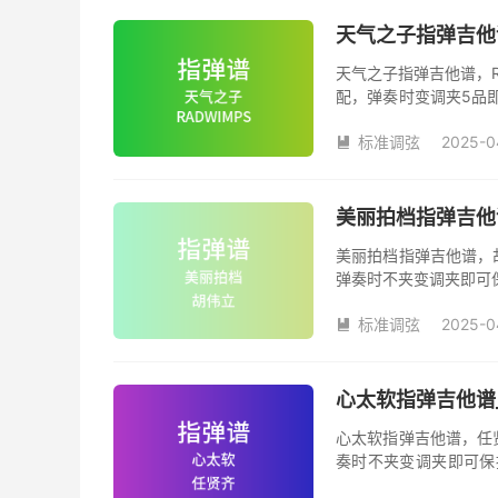
天气之子指弹吉他谱
天气之子指弹吉他谱，R
配，弹奏时变调夹5品
夹品数。《天气之子》
标准调弦
2025-0
很大程度的简化版本，

美丽拍档指弹吉他
美丽拍档指弹吉他谱，
弹奏时不夹变调夹即可
数。《美丽拍档》吉他
标准调弦
2025-0

心太软指弹吉他谱
心太软指弹吉他谱，任
奏时不夹变调夹即可保
数。《心太软》吉他独