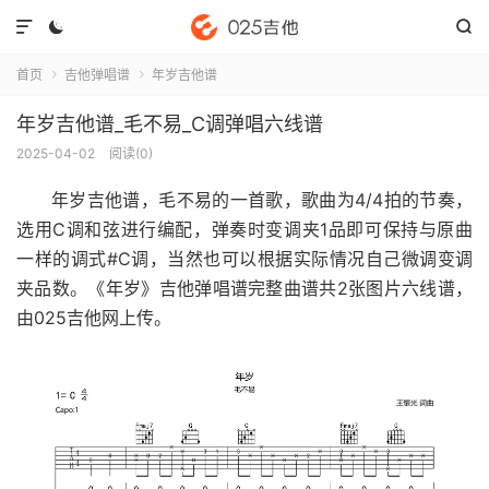



首页
吉他弹唱谱
年岁吉他谱


年岁吉他谱_毛不易_C调弹唱六线谱
2025-04-02
阅读(
0
)
年岁吉他谱
，毛不易的一首歌，歌曲为4/4拍的节奏，
选用C调和弦进行编配，弹奏时变调夹1品即可保持与原曲
一样的调式#C调，当然也可以根据实际情况自己微调变调
夹品数。《年岁》吉他弹唱谱完整曲谱共2张图片六线谱，
由025吉他网上传。