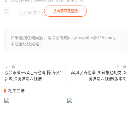
点击获取完整版
如果遇到任何问题，请联系邮箱playtheguitar@126.com，
本站会尽快处理！
上一篇
下一篇
心会跟爱一起走吉他谱_陈洁仪/
起风了吉他谱_买辣椒也用券_G
郭峰_C调弹唱六线谱
调弹唱六线谱(版本3)
相关曲谱