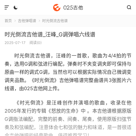



首页
吉他弹唱谱
时光倒流吉他谱


时光倒流吉他谱_汪峰_G调弹唱六线谱
2025-07-17
阅读(
0
)
时光倒流吉他谱
，汪峰的一首歌，歌曲为4/4拍的节
奏，选用G调和弦进行编配，弹奏时不夹变调夹即可保持与
原曲一样的调式G调，当然也可以根据实际情况自己微调变
调夹品数。《时光倒流》吉他弹唱谱完整曲谱共3张图片六
线谱，由025吉他网上传。
《时光倒流》是汪峰创作并演唱的歌曲，收录在他
2005年发行的专辑《怒放的生命》中 。本吉他谱根据原版
G调指法编配，完整的前奏、间奏、尾奏，使用原版扫弦节
奏及和弦编配，注意体会七和弦的魅力和味道，是一首很适
合吉他弹唱的经典歌曲，值得推荐学习！