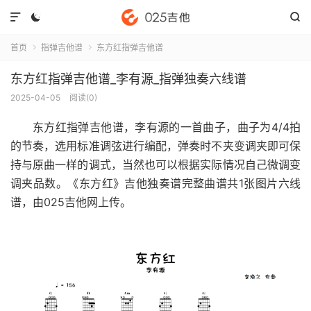



首页
指弹吉他谱
东方红指弹吉他谱


东方红指弹吉他谱_李有源_指弹独奏六线谱
2025-04-05
阅读(
0
)
东方红指弹吉他谱
，李有源的一首曲子，曲子为4/4拍
的节奏，选用标准调弦进行编配，弹奏时不夹变调夹即可保
持与原曲一样的调式，当然也可以根据实际情况自己微调变
调夹品数。《东方红》吉他独奏谱完整曲谱共1张图片六线
谱，由025吉他网上传。