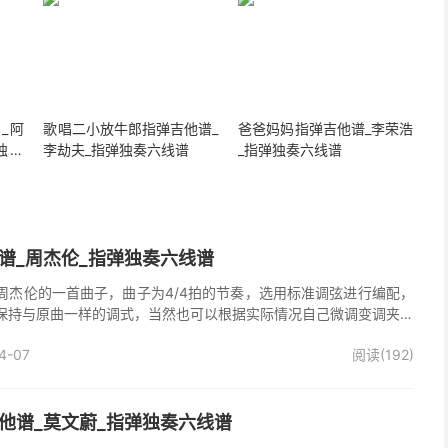
谱_阿
歌唱二小放牛郎指弹吉他谱_
爸爸妈妈指弹吉他谱_李荣浩
弹独奏
李劫夫_指弹独奏六线谱
_指弹独奏六线谱
谱_周杰伦_指弹独奏六线谱
周杰伦的一首曲子，曲子为4/4拍的节奏，选用标准调弦进行编配，
保持与原曲一样的调式，当然也可以根据实际情况自己微调变调夹品
独奏谱完整曲谱共7张图片六线谱，由025吉他网上传。
4-07
阅读(192)
他谱_莫文蔚_指弹独奏六线谱