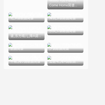
Would You Please
Come Home简谱
_Various Artists_C调
原来的样子简谱_郑智
一句先苦后甜简谱_侯
歌曲简谱
化_B调歌曲简谱
泽润_B调歌曲简谱
清晨日暮简谱_低苦艾
等风等雨不如等你简
乐队_C调歌曲简谱
谱_东方晴儿_降A调歌
曲简谱
瓦力简谱_G2er_降E调
富士山下简谱_陈奕迅
歌曲简谱
_F调歌曲简谱
像我这样的人简谱_毛
野百合也有春天简谱_
不易_降D调歌曲简谱
孟庭苇_降A调歌曲简
谱