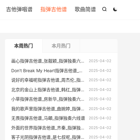

吉他弹唱谱
指弹吉他谱
歌曲简谱


本周热门
本月热门
画心指弹吉他谱_张靓颖_指弹独奏六线谱
画心指弹
2025-04-02
Don't Break My Heart指弹吉他谱_窦唯_指弹独奏六线谱
Don't Br
2025-04-02
说好的幸福呢指弹吉他谱_周杰伦_指弹独奏六线谱
说好的幸福
2025-04-02
北京的金山上指弹吉他谱_韩红_指弹独奏六线谱
北京的金山
2025-04-02
小草指弹吉他谱_房新华_指弹独奏六线谱(版本2)
小草指弹吉
2025-04-02
我的歌声里指弹吉他谱_曲婉婷_指弹独奏六线谱
我的歌声里
2025-04-02
无畏指弹吉他谱_马頔_指弹独奏六线谱
无畏指
2025-04-02
外面的世界指弹吉他谱_齐秦_指弹独奏六线谱
外面的世
2025-04-02
客子光阴指弹吉他谱_是七叔呢_指弹独奏六线谱
客子光阴指
2025-04-02