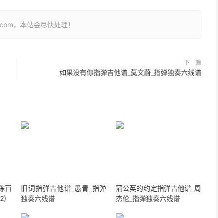
26.com，本站会尽快处理！
下一篇
如果没有你指弹吉他谱_莫文蔚_指弹独奏六线谱
陈百
旧词指弹吉他谱_愚青_指弹
蒲公英的约定指弹吉他谱_周
2)
独奏六线谱
杰伦_指弹独奏六线谱