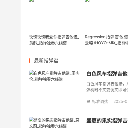
玫瑰玫瑰我爱你指弹吉他谱_
Regression指弹吉他
黄龄_指弹独奏六线谱
云嘎/HOYO-MiX_指
六线谱
最新指弹谱
白色风车指弹吉他
白色风车指弹吉他谱，
弹奏时不夹变调夹即可
数。《白色风车》吉他
标准调弦
2025-0

盛夏的果实指弹吉