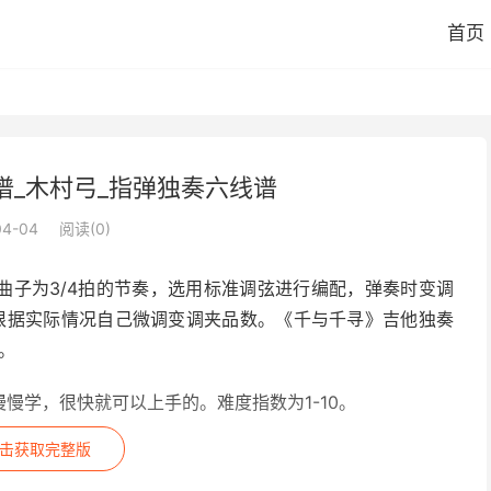
首页
谱_木村弓_指弹独奏六线谱
04-04
阅读(
0
)
曲子为3/4拍的节奏，选用标准调弦进行编配，弹奏时变调
根据实际情况自己微调变调夹品数。《千与千寻》吉他独奏
。
慢学，很快就可以上手的。难度指数为1-10。
击获取完整版