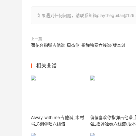
如果遇到任何问题，请联系邮箱playtheguitar@1
上一篇
菊花台指弹吉他谱_周杰伦_指弹独奏六线谱(版本3)
相关曲谱
Alway with me吉他谱_木村
偏偏喜欢你指弹吉他谱_
弓_C调弹唱六线谱
强_指弹独奏六线谱(版本