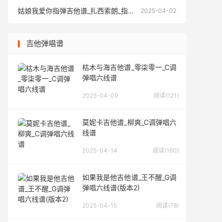
姑娘我爱你指弹吉他谱_扎西索朗_指弹独奏六线谱
姑娘我爱你
2025-04-02
吉他弹唱谱
枯木与海吉他谱_零柒零一_C调
弹唱六线谱
2025-04-09
阅读(121)
莫妮卡吉他谱_柳爽_C调弹唱六
线谱
2025-04-14
阅读(160)
如果我是他吉他谱_王不醒_G调
弹唱六线谱(版本2)
2025-04-15
阅读(78)