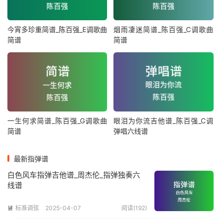
今宵多珍重简谱_陈百强_E调歌曲
烟雨凄迷简谱_陈百强_C调歌曲
简谱
简谱
一生何求简谱_陈百强_G调歌曲
眼泪为你流吉他谱_陈百强_C调
简谱
弹唱六线谱
最新指弹谱
白色风车指弹吉他谱_周杰伦_指弹独奏六
线谱
标准调弦
2025-04-07
阅读(192)
