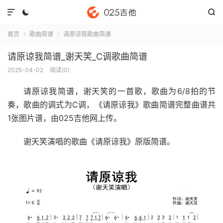



首页
歌曲简谱
请原谅我歌曲简谱


请原谅我简谱_谢天笑_C调歌曲简谱
2025-04-02
阅读(
0
)
请原谅我简谱
，谢天笑的一首歌，歌曲为6/8拍的节
奏，歌曲的调式为C调，《请原谅我》歌曲简谱完整曲谱共
1张图片谱，由025吉他网上传。
谢天笑演唱的歌曲《请原谅我》原版简谱。