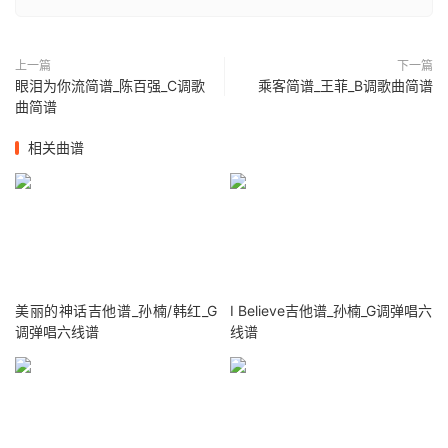
上一篇
下一篇
眼泪为你流简谱_陈百强_C调歌
乘客简谱_王菲_B调歌曲简谱
曲简谱
相关曲谱
美丽的神话吉他谱_孙楠/韩红_G
I Believe吉他谱_孙楠_G调弹唱六
调弹唱六线谱
线谱