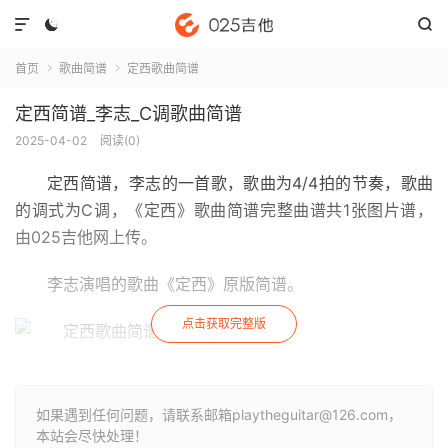



首页
歌曲简谱
定西歌曲简谱


定西简谱_李志_C调歌曲简谱
2025-04-02
阅读(
0
)
定西简谱
，李志的一首歌，歌曲为4/4拍的节奏，歌曲
的调式为C调，《定西》歌曲简谱完整曲谱共1张图片谱，
由025吉他网上传。
李志演唱的歌曲《定西》原版简谱。
点击获取完整版
如果遇到任何问题，请联系邮箱playtheguitar@126.com，
本站会尽快处理！