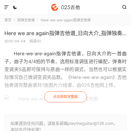



首页
指弹吉他谱
Here-we-are-again指弹吉他谱


Here we are again指弹吉他谱_日向大介_指弹独奏六线谱
2025-04-04
阅读(
0
)
Here-we-are-again指弹吉他谱
，日向大介的一首曲
子，曲子为4/4拍的节奏，选用标准调弦进行编配，弹奏时
变调夹5品即可保持与原曲一样的调式，当然也可以根据实
际情况自己微调变调夹品数。《Here-we-are-again》吉他
独奏谱完整曲谱共1张图片六线谱，由025吉他网上传。
点击获取完整版
如果遇到任何问题，请联系邮箱playtheguitar@126.com，
本站会尽快处理！