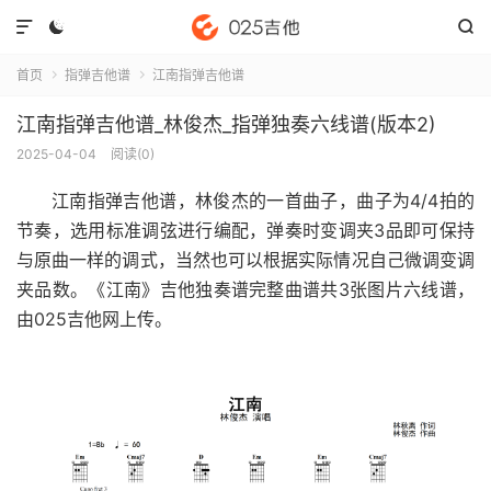



首页
指弹吉他谱
江南指弹吉他谱


江南指弹吉他谱_林俊杰_指弹独奏六线谱(版本2)
2025-04-04
阅读(
0
)
江南指弹吉他谱
，林俊杰的一首曲子，曲子为4/4拍的
节奏，选用标准调弦进行编配，弹奏时变调夹3品即可保持
与原曲一样的调式，当然也可以根据实际情况自己微调变调
夹品数。《江南》吉他独奏谱完整曲谱共3张图片六线谱，
由025吉他网上传。