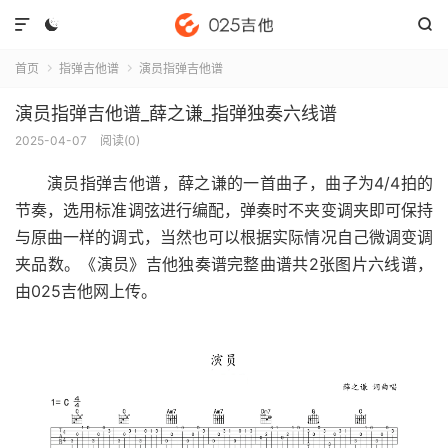



首页
指弹吉他谱
演员指弹吉他谱


演员指弹吉他谱_薛之谦_指弹独奏六线谱
2025-04-07
阅读(
0
)
演员指弹吉他谱
，薛之谦的一首曲子，曲子为4/4拍的
节奏，选用标准调弦进行编配，弹奏时不夹变调夹即可保持
与原曲一样的调式，当然也可以根据实际情况自己微调变调
夹品数。《演员》吉他独奏谱完整曲谱共2张图片六线谱，
由025吉他网上传。