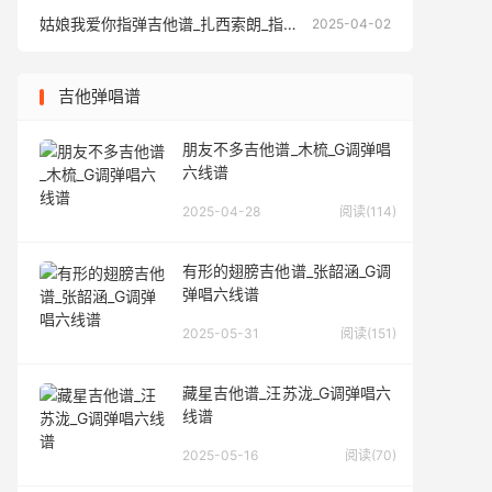
姑娘我爱你指弹吉他谱_扎西索朗_指弹独奏六线谱
姑娘我爱你
2025-04-02
吉他弹唱谱
朋友不多吉他谱_木梳_G调弹唱
六线谱
2025-04-28
阅读(114)
有形的翅膀吉他谱_张韶涵_G调
弹唱六线谱
2025-05-31
阅读(151)
藏星吉他谱_汪苏泷_G调弹唱六
线谱
2025-05-16
阅读(70)