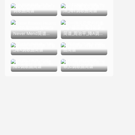
朋友别哭简谱_吕方_F
忘了你要多久简谱_于
调歌曲简谱
洋_降E调歌曲简谱
Some Broken Hearts
那一场风花雪月的事
Never Mend简谱
简谱_周治平_降A调歌
_Don Williams
曲简谱
大约在冬季简谱_齐秦
礼物简谱_许巍_E调歌
_降A调歌曲简谱
曲简谱
相思渡口简谱_祁隆_
我和我的祖国简谱_王
降D调歌曲简谱
菲_C调歌曲简谱