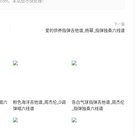
26.com，本站会尽快处理！
下一篇
爱的供养指弹吉他谱_杨幂_指弹独奏六线谱
唱六
粉色海洋吉他谱_周杰伦_G调
告白气球指弹吉他谱_周杰伦
弹唱六线谱
_指弹独奏六线谱