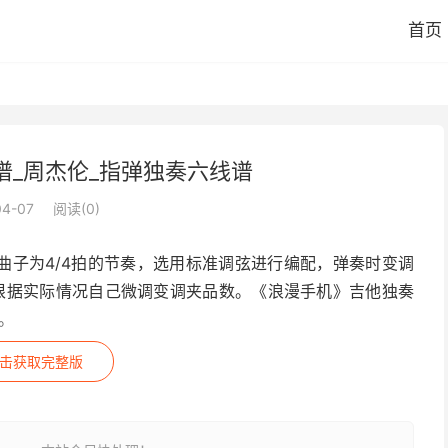
首页
谱_周杰伦_指弹独奏六线谱
04-07
阅读(
0
)
曲子为4/4拍的节奏，选用标准调弦进行编配，弹奏时变调
根据实际情况自己微调变调夹品数。《浪漫手机》吉他独奏
。
击获取完整版