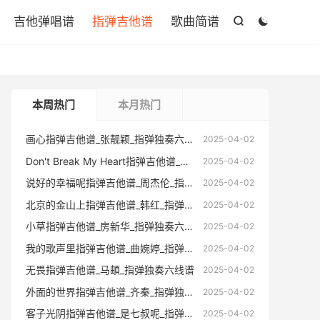

吉他弹唱谱
指弹吉他谱
歌曲简谱


本周热门
本月热门
画心指弹吉他谱_张靓颖_指弹独奏六线谱
画心指弹
2025-04-02
Don't Break My Heart指弹吉他谱_窦唯_指弹独奏六线谱
Don't Br
2025-04-02
说好的幸福呢指弹吉他谱_周杰伦_指弹独奏六线谱
说好的幸福
2025-04-02
北京的金山上指弹吉他谱_韩红_指弹独奏六线谱
北京的金山
2025-04-02
小草指弹吉他谱_房新华_指弹独奏六线谱(版本2)
小草指弹吉
2025-04-02
我的歌声里指弹吉他谱_曲婉婷_指弹独奏六线谱
我的歌声里
2025-04-02
无畏指弹吉他谱_马頔_指弹独奏六线谱
无畏指
2025-04-02
外面的世界指弹吉他谱_齐秦_指弹独奏六线谱
外面的世
2025-04-02
客子光阴指弹吉他谱_是七叔呢_指弹独奏六线谱
客子光阴指
2025-04-02