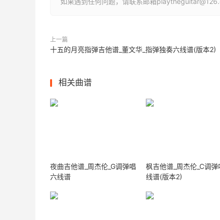
如果遇到任何问题，请联系邮箱playtheguitar@1
上一篇
十五的月亮指弹吉他谱_董文华_指弹独奏六线谱(版本2)
相关曲谱
夜曲吉他谱_周杰伦_G调弹唱
枫吉他谱_周杰伦_C调弹
六线谱
线谱(版本2)