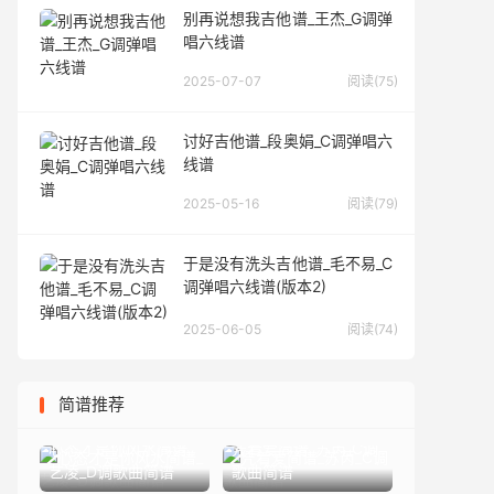
别再说想我吉他谱_王杰_G调弹
唱六线谱
2025-07-07
阅读(75)
讨好吉他谱_段奥娟_C调弹唱六
线谱
2025-05-16
阅读(79)
于是没有洗头吉他谱_毛不易_C
调弹唱六线谱(版本2)
2025-06-05
阅读(74)
简谱推荐
心态才是你风水简谱_
凭着爱简谱_苏芮_C调
艺凌_D调歌曲简谱
歌曲简谱