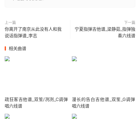
上一篇
下一篇
你离开了南京从此没有人和我
宁夏指弹吉他谱_梁静茹_指弹独
说话指弹谱_李志
奏六线谱
相关曲谱
疏狂客吉他谱_双笙/冽冽_C调弹
漫长的告白吉他谱_双笙_G调弹
唱六线谱
唱六线谱