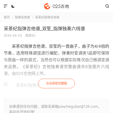



首页
指弹吉他谱
采茶纪指弹吉他谱


采茶纪指弹吉他谱_双笙_指弹独奏六线谱
2025-04-02
阅读(
0
)
采茶纪指弹吉他谱
，双笙的一首曲子，曲子为4/4拍的
节奏，选用特殊调弦进行编配，弹奏时变调夹1品即可保持
与原曲一样的调式，当然也可以根据实际情况自己微调变调
夹品数。《采茶纪》吉他独奏谱完整曲谱共8张图片六线
谱，由025吉他网上传。
点击获取完整版
如果遇到任何问题，请联系邮箱playtheguitar@126.com，
本站会尽快处理！