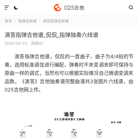



首页
指弹吉他谱
滴答指弹吉他谱


滴答指弹吉他谱_侃侃_指弹独奏六线谱
2025-04-03
阅读(
0
)
滴答指弹吉他谱
，侃侃的一首曲子，曲子为4/4拍的节
奏，选用标准调弦进行编配，弹奏时不夹变调夹即可保持与
原曲一样的调式，当然也可以根据实际情况自己微调变调夹
品数。《滴答》吉他独奏谱完整曲谱共3张图片六线谱，由
025吉他网上传。