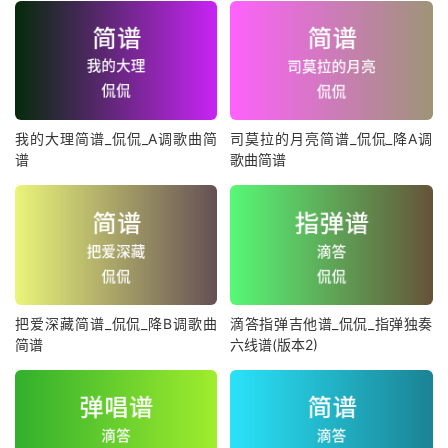
我的大理简谱_侃侃_A调歌曲简
司莫拉的月亮简谱_侃侃_降A调
谱
歌曲简谱
把爱深藏简谱_侃侃_降B调歌曲
滴答指弹吉他谱_侃侃_指弹独奏
简谱
六线谱(版本2)