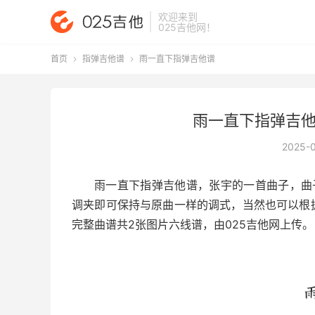
欢迎来到
025吉他网
！
首页
指弹吉他谱
雨一直下指弹吉他谱


雨一直下指弹吉他
2025-
雨一直下指弹吉他谱
，张宇的一首曲子，曲
调夹即可保持与原曲一样的调式，当然也可以根
完整曲谱共2张图片六线谱，由025吉他网上传。