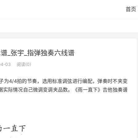
首页
谱_张宇_指弹独奏六线谱
04-03
阅读(
0
)
子为4/4拍的节奏，选用标准调弦进行编配，弹奏时不夹变
据实际情况自己微调变调夹品数。《雨一直下》吉他独奏谱