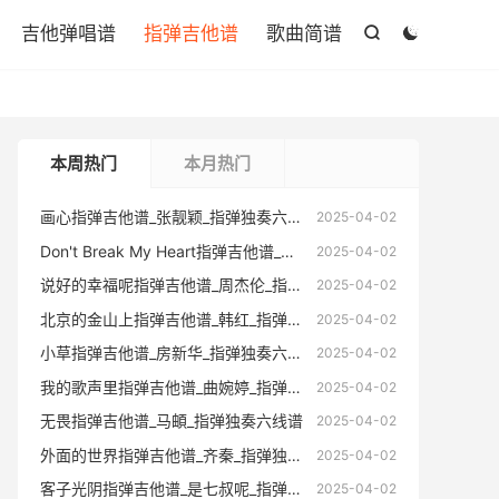

吉他弹唱谱
指弹吉他谱
歌曲简谱


本周热门
本月热门
画心指弹吉他谱_张靓颖_指弹独奏六线谱
画心指弹
2025-04-02
Don't Break My Heart指弹吉他谱_窦唯_指弹独奏六线谱
Don't Br
2025-04-02
说好的幸福呢指弹吉他谱_周杰伦_指弹独奏六线谱
说好的幸福
2025-04-02
北京的金山上指弹吉他谱_韩红_指弹独奏六线谱
北京的金山
2025-04-02
小草指弹吉他谱_房新华_指弹独奏六线谱(版本2)
小草指弹吉
2025-04-02
我的歌声里指弹吉他谱_曲婉婷_指弹独奏六线谱
我的歌声里
2025-04-02
无畏指弹吉他谱_马頔_指弹独奏六线谱
无畏指
2025-04-02
外面的世界指弹吉他谱_齐秦_指弹独奏六线谱
外面的世
2025-04-02
客子光阴指弹吉他谱_是七叔呢_指弹独奏六线谱
客子光阴指
2025-04-02