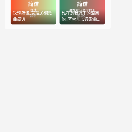
玫瑰简谱_贰佰_C调歌
谁在意我流下的泪简
曲简谱
谱_蒋雪儿_C调歌曲简
谱