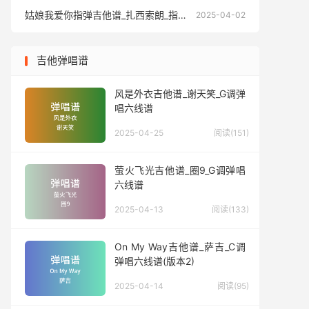
姑娘我爱你指弹吉他谱_扎西索朗_指弹独奏六线谱
姑娘我爱你
2025-04-02
吉他弹唱谱
风是外衣吉他谱_谢天笑_G调弹
唱六线谱
2025-04-25
阅读(151)
萤火飞光吉他谱_圈9_G调弹唱
六线谱
2025-04-13
阅读(133)
On My Way吉他谱_萨吉_C调
弹唱六线谱(版本2)
2025-04-14
阅读(95)