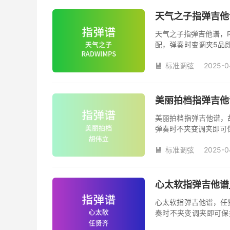
天气之子指弹吉他谱
天气之子指弹吉他谱，R
配，弹奏时变调夹5品
夹品数。《天气之子》
标准调弦
2025-0
很大程度的简化版本，

美丽拍档指弹吉他
美丽拍档指弹吉他谱，
弹奏时不夹变调夹即可
数。《美丽拍档》吉他
标准调弦
2025-0

心太软指弹吉他谱
心太软指弹吉他谱，任
奏时不夹变调夹即可保
数。《心太软》吉他独