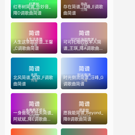
红枣树简谱_任妙音_
存在简谱_汪峰_E调歌
降D调歌曲简谱
曲简谱
人生这条路简谱_王馨
可可托海的牧羊人简
_C调歌曲简谱
谱_王琪_降A调歌曲简
谱
北风简谱_肖容_F调歌
时光倒流简谱_汪峰_G
曲简谱
调歌曲简谱
一身傲骨不低头简谱_
愿我能简谱_Beyond_
阿斌斌_降E调歌曲简
降B调歌曲简谱
谱