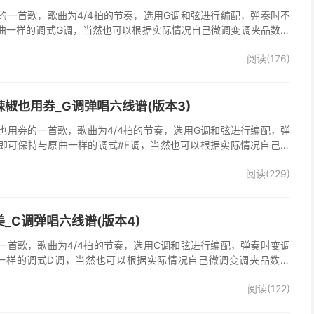
的一首歌，歌曲为4/4拍的节奏，选用G调和弦进行编配，弹奏时不
曲一样的调式G调，当然也可以根据实际情况自己微调变调夹品数。
谱完整曲谱共3张图片六线谱，由025吉他网上传。《时光倒流》是
阅读(176)
，收录在他2005年发行的专辑《怒放的生命》中 。本吉他谱根据原
的前奏、间奏、尾奏，使用原版扫弦节奏及和弦编配，注意体会七和
首很适合吉他弹唱的经典歌曲，值得推荐学习！
椒也用券_G调弹唱六线谱(版本3)
也用券的一首歌，歌曲为4/4拍的节奏，选用G调和弦进行编配，弹
即可保持与原曲一样的调式#F调，当然也可以根据实际情况自己微
了》吉他弹唱谱完整曲谱共3张图片六线谱，由025吉他网上传。音
阅读(229)
部分人唱不上去，原调#F，所以选G调指法编配，降半音为原调。在
，直接低八度唱，然后低的话往上夹变调夹就可以了，唱起来会很轻
原版记谱，一个小节都没少，前奏间奏尾奏的钢琴伴奏全改成了吉他
加练习就能拿下来，可以试着挑战一下。不想练的可以省略。歌词反
_C调弹唱六线谱(版本4)
可，也可以自由反复。
一首歌，歌曲为4/4拍的节奏，选用C调和弦进行编配，弹奏时变调
一样的调式D调，当然也可以根据实际情况自己微调变调夹品数。
整曲谱共2张图片六线谱，由025吉他网上传。
阅读(122)