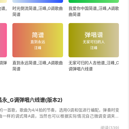
谱_
时光倒流简谱_汪峰_G调歌曲
我爱你中国简谱_汪峰_A调歌
简谱
曲简谱
调弹
直到永远简谱_汪峰_A调歌曲
无家可归的人吉他谱_汪峰_C
简谱
调弹唱六线谱
永_G调弹唱六线谱(版本2)
的一首歌，歌曲为4/4拍的节奏，选用G调和弦进行编配，弹奏时变
曲一样的调式降A调，当然也可以根据实际情况自己微调变调夹品
唱谱完整曲谱共2张图片六线谱，由025吉他网上传。
阅读(339)