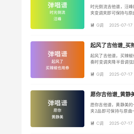
时光倒流吉他谱，汪峰
夹变调夹即可保持与原
《时光倒流》吉他弹唱
G调
2025-07-17
汪峰创作并演唱的歌曲

版G调指法编配，完整
弦的魅力和味道，是一
起风了吉他谱_买辣
起风了吉他谱，买辣椒
奏时变调夹降半音调弦
调变调夹品数。《起风
G调
2025-07-17
域部分，原曲太高，大

演唱时可以不用降半音
松。记谱部分，全部按
版，略难一点，但是多
愿你吉他谱_黄静美
复的话看好标记反复即
愿你吉他谱，黄静美的
夹2品即可保持与原曲
《愿你》吉他弹唱谱完
C调
2025-07-17
