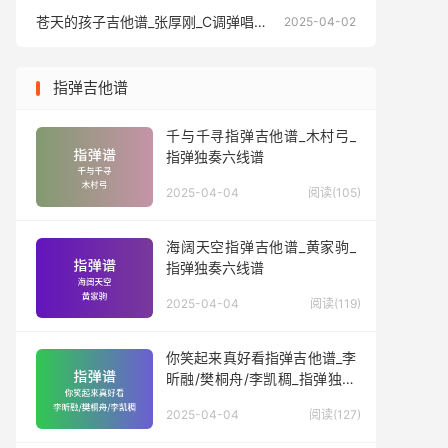
苍天的孩子吉他谱_张厚刚_C调弹唱六线谱
苍天的孩
2025-04-02
指弹吉他谱
千与千寻指弹吉他谱_木村弓_
指弹独奏六线谱
2025-04-04
阅读(105)
海阔天空指弹吉他谱_黄家驹_
指弹独奏六线谱
2025-04-04
阅读(119)
你笑起来真好看指弹吉他谱_李
昕融/樊桐舟/李凯稠_指弹独奏
六线谱
2025-04-04
阅读(127)