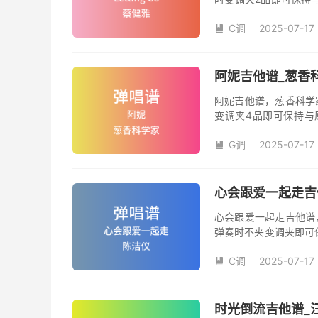
数。《Letting-G
C调
2025-07-17

阿妮吉他谱_葱香
阿妮吉他谱，葱香科学
变调夹4品即可保持与
数。《阿妮》吉他弹唱
G调
2025-07-17

心会跟爱一起走吉
心会跟爱一起走吉他谱
弹奏时不夹变调夹即可
夹品数。《心会跟爱一
C调
2025-07-17
本吉他谱是根据陈洁仪

奏、尾奏编配，前半部
时光倒流吉他谱_