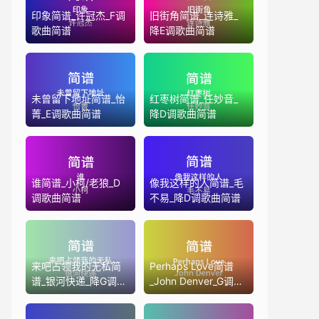
印象简谱_许冠杰_F调
旧街角简谱_连诗雅_
歌曲简谱
降E调歌曲简谱
未曾留下地址简谱_怡
红枣树简谱_任妙音_
菁_E调歌曲简谱
降D调歌曲简谱
谁简谱_小柯/老狼_D
像我这样的人简谱_毛
调歌曲简谱
不易_降D调歌曲简谱
来吧占领我的无私简
Perhaps Love简谱
谱_银河快递_降G调歌
_John Denver_G调歌
曲简谱
曲简谱