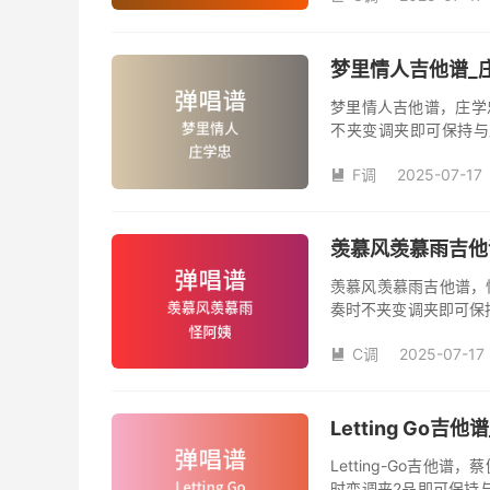
梦里情人吉他谱_庄
梦里情人吉他谱，庄学
不夹变调夹即可保持与
数。《梦里情人》吉他
F调
2025-07-17
人》是由庄学忠演唱的

和SOLO编配，值得推
羡慕风羡慕雨吉他谱
羡慕风羡慕雨吉他谱，
奏时不夹变调夹即可保
品数。《羡慕风羡慕雨
C调
2025-07-17
姨演唱的歌曲《羡慕风

版，旋律朗朗上口，节
Letting Go
Letting-Go吉
时变调夹2品即可保持