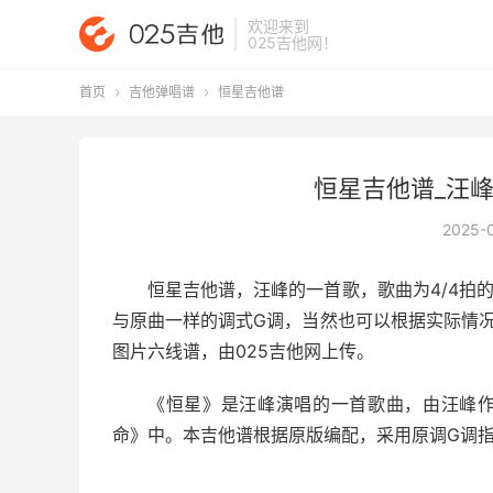
欢迎来到
025吉他网
！
首页
吉他弹唱谱
恒星吉他谱


恒星吉他谱_汪峰
2025-
恒星吉他谱
，汪峰的一首歌，歌曲为4/4拍
与原曲一样的调式G调，当然也可以根据实际情
图片六线谱，由025吉他网上传。
《恒星》是汪峰演唱的一首歌曲，由汪峰作词
命》中。本吉他谱根据原版编配，采用原调G调指