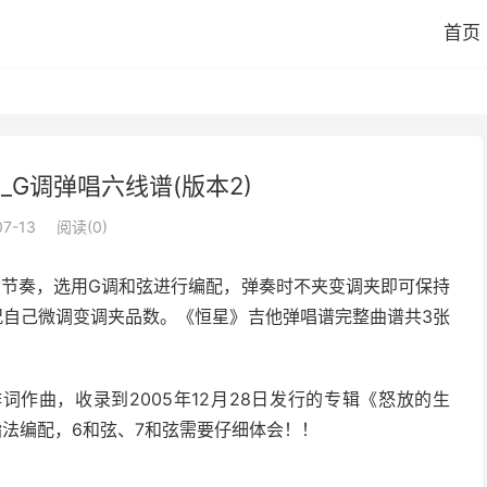
首页
_G调弹唱六线谱(版本2)
07-13
阅读(
0
)
的节奏，选用G调和弦进行编配，弹奏时不夹变调夹即可保持
况自己微调变调夹品数。《恒星》吉他弹唱谱完整曲谱共3张
作曲，收录到2005年12月28日发行的专辑《怒放的生
法编配，6和弦、7和弦需要仔细体会！！