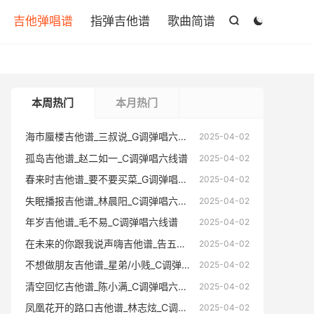

吉他弹唱谱
指弹吉他谱
歌曲简谱


本周热门
本月热门
海市蜃楼吉他谱_三叔说_G调弹唱六线谱
海市蜃楼
2025-04-02
孤岛吉他谱_赵二如一_C调弹唱六线谱
孤岛吉他
2025-04-02
春来时吉他谱_要不要买菜_G调弹唱六线谱
春来时吉
2025-04-02
失眠播报吉他谱_林晨阳_C调弹唱六线谱
失眠播报
2025-04-02
年岁吉他谱_毛不易_C调弹唱六线谱
年岁吉他
2025-04-02
在未来的你跟我说声嗨吉他谱_告五人_C调弹唱六线谱
在未来的你跟
2025-04-02
不想做朋友吉他谱_星弟/小贱_C调弹唱六线谱
不想做朋友
2025-04-02
清空回忆吉他谱_陈小满_C调弹唱六线谱
清空回忆
2025-04-02
凤凰花开的路口吉他谱_林志炫_C调弹唱六线谱
凤凰花开的
2025-04-02