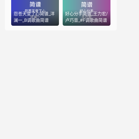
怨苍天变了心简谱_洋
好心分手简谱_王力宏/
澜一_B调歌曲简谱
卢巧音_#F调歌曲简谱