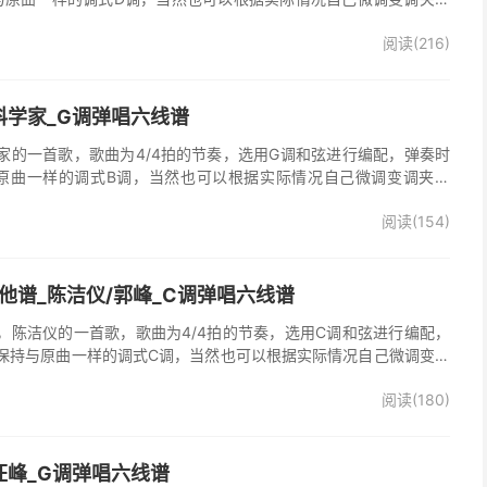
o》吉他弹唱谱完整曲谱共3张图片六线谱，由025吉他网上传。
阅读(216)
科学家_G调弹唱六线谱
家的一首歌，歌曲为4/4拍的节奏，选用G调和弦进行编配，弹奏时
原曲一样的调式B调，当然也可以根据实际情况自己微调变调夹品
谱完整曲谱共2张图片六线谱，由025吉他网上传。
阅读(154)
他谱_陈洁仪/郭峰_C调弹唱六线谱
，陈洁仪的一首歌，歌曲为4/4拍的节奏，选用C调和弦进行编配，
保持与原曲一样的调式C调，当然也可以根据实际情况自己微调变调
起走》吉他弹唱谱完整曲谱共3张图片六线谱，由025吉他网上传。
阅读(180)
、郭峰演唱的《心会跟爱一起走》歌曲原版编配，完整的前奏、间
分分解节奏，后半部分扫弦节奏，效果很好。
汪峰_G调弹唱六线谱