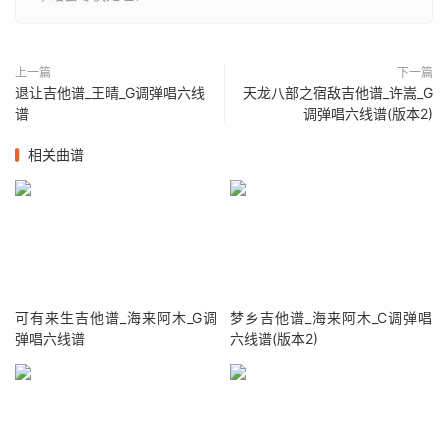
上一篇
下一篇
退让吉他谱_王晴_G调弹唱六线
天龙八部之宿敌吉他谱_许嵩_G
谱
调弹唱六线谱(版本2)
相关曲谱
可有来生吉他谱_海来阿木_G调
梦乡吉他谱_海来阿木_C调弹唱
弹唱六线谱
六线谱(版本2)