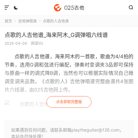



首页
吉他弹唱谱
点歌的人吉他谱


点歌的人吉他谱_海来阿木_G调弹唱六线谱
2025-04-09
阅读(
0
)
点歌的人吉他谱
，海来阿木的一首歌，歌曲为4/4拍的
节奏，选用G调和弦进行编配，弹奏时变调夹3品即可保持
与原曲一样的调式降B调，当然也可以根据实际情况自己微
调变调夹品数。《点歌的人》吉他弹唱谱完整曲谱共4张图
片六线谱，由025吉他网上传。
点击获取完整版
如果遇到任何问题，请联系邮箱playtheguitar@126.com，
本站会尽快处理！