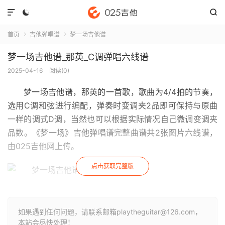



首页
吉他弹唱谱
梦一场吉他谱


梦一场吉他谱_那英_C调弹唱六线谱
2025-04-16
阅读(
0
)
梦一场吉他谱
，那英的一首歌，歌曲为4/4拍的节奏，
选用C调和弦进行编配，弹奏时变调夹2品即可保持与原曲
一样的调式D调，当然也可以根据实际情况自己微调变调夹
品数。《梦一场》吉他弹唱谱完整曲谱共2张图片六线谱，
由025吉他网上传。
点击获取完整版
如果遇到任何问题，请联系邮箱playtheguitar@126.com，
本站会尽快处理！