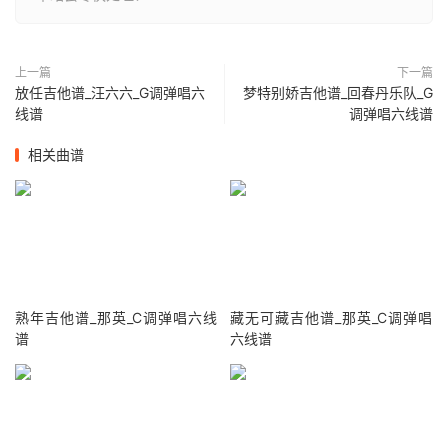
上一篇
下一篇
放任吉他谱_汪六六_G调弹唱六
梦特别娇吉他谱_回春丹乐队_G
线谱
调弹唱六线谱
相关曲谱
熟年吉他谱_那英_C调弹唱六线
藏无可藏吉他谱_那英_C调弹唱
谱
六线谱