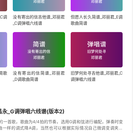
C调
没有寄出的信吉他谱_邓丽君
但愿人长久简谱_邓丽君_E调
_C调弹唱六线谱
歌曲简谱
调歌
没有寄出的信简谱_邓丽君
旧梦何处寻吉他谱_邓丽君_C
_D调歌曲简谱
调弹唱六线谱
永_G调弹唱六线谱(版本2)
的一首歌，歌曲为4/4拍的节奏，选用G调和弦进行编配，弹奏时变
曲一样的调式降A调，当然也可以根据实际情况自己微调变调夹品