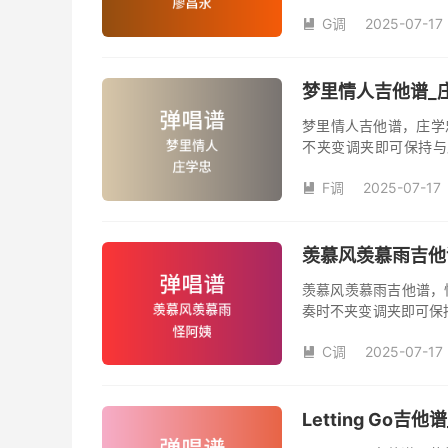
数。《喀秋莎》吉他弹
G调
2025-07-17

梦里情人吉他谱_庄
梦里情人吉他谱，庄学
不夹变调夹即可保持与
数。《梦里情人》吉他
F调
2025-07-17
人》是由庄学忠演唱的

和SOLO编配，值得推
羡慕风羡慕雨吉他谱
羡慕风羡慕雨吉他谱，
奏时不夹变调夹即可保
品数。《羡慕风羡慕雨
C调
2025-07-17
姨演唱的歌曲《羡慕风

版，旋律朗朗上口，节
Letting Go