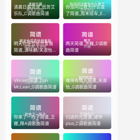
清晨日暮简谱_低苦艾
你没问过我为什么变
乐队_C调歌曲简谱
了简谱_周末班车_E调
歌曲简谱
明天你是否依然爱我
两天简谱_许巍_D调歌
简谱_谭咏麟/关淑怡_
曲简谱
降E调歌曲简谱(版本
2)
Vincent简谱_Don
难得有情人简谱_关淑
McLean_G调歌曲简谱
怡_G调歌曲简谱
你来了一阵子简谱_王
归途的光简谱_诺爷
娜_降A调歌曲简谱
plus_C调歌曲简谱