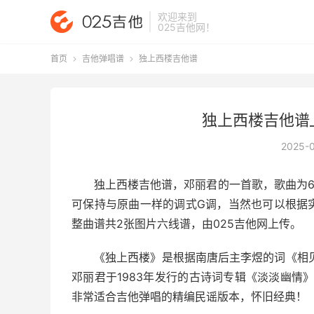
欢迎来到
025吉他网
！
首页
吉他弹唱谱
独上西楼吉他谱


独上西楼吉他谱
2025-
独上西楼吉他谱
，邓丽君的一首歌，歌曲为6
可保持与原曲一样的调式G调，当然也可以根据
整曲谱共2张图片六线谱，由025吉他网上传。
《独上西楼》是根据南唐后主李煜的词《相
邓丽君于1983年发行的古诗词专辑《淡淡幽情
非常适合吉他弹唱的精编民谣版本，怀旧经典！