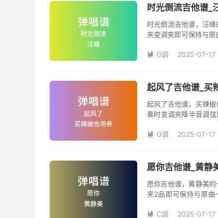
时光倒流吉他谱_
时光倒流吉他谱，汪峰
夹变调夹即可保持与原
《时光倒流》吉他弹唱
G调
2025-07-17
汪峰创作并演唱的歌曲

版G调指法编配，完整
弦的魅力和味道，是一
起风了吉他谱_买辣
起风了吉他谱，买辣椒
奏时变调夹降半音调弦
调变调夹品数。《起风
G调
2025-07-17
域部分，原曲太高，大

演唱时可以不用降半音
松。记谱部分，全部按
版，略难一点，但是多
愿你吉他谱_黄静美
复的话看好标记反复即
愿你吉他谱，黄静美的
夹2品即可保持与原曲
《愿你》吉他弹唱谱完
C调
2025-07-17
