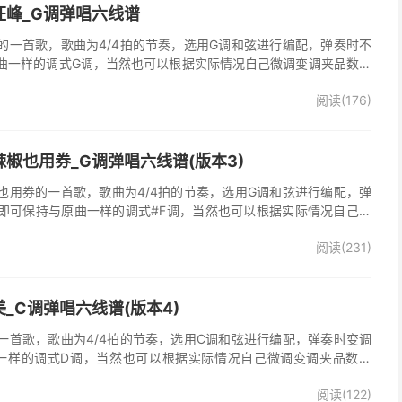
汪峰_G调弹唱六线谱
的一首歌，歌曲为4/4拍的节奏，选用G调和弦进行编配，弹奏时不
曲一样的调式G调，当然也可以根据实际情况自己微调变调夹品数。
谱完整曲谱共3张图片六线谱，由025吉他网上传。《时光倒流》是
阅读(176)
，收录在他2005年发行的专辑《怒放的生命》中 。本吉他谱根据原
的前奏、间奏、尾奏，使用原版扫弦节奏及和弦编配，注意体会七和
首很适合吉他弹唱的经典歌曲，值得推荐学习！
椒也用券_G调弹唱六线谱(版本3)
也用券的一首歌，歌曲为4/4拍的节奏，选用G调和弦进行编配，弹
即可保持与原曲一样的调式#F调，当然也可以根据实际情况自己微
了》吉他弹唱谱完整曲谱共3张图片六线谱，由025吉他网上传。音
阅读(231)
部分人唱不上去，原调#F，所以选G调指法编配，降半音为原调。在
，直接低八度唱，然后低的话往上夹变调夹就可以了，唱起来会很轻
原版记谱，一个小节都没少，前奏间奏尾奏的钢琴伴奏全改成了吉他
加练习就能拿下来，可以试着挑战一下。不想练的可以省略。歌词反
_C调弹唱六线谱(版本4)
可，也可以自由反复。
一首歌，歌曲为4/4拍的节奏，选用C调和弦进行编配，弹奏时变调
一样的调式D调，当然也可以根据实际情况自己微调变调夹品数。
整曲谱共2张图片六线谱，由025吉他网上传。
阅读(122)