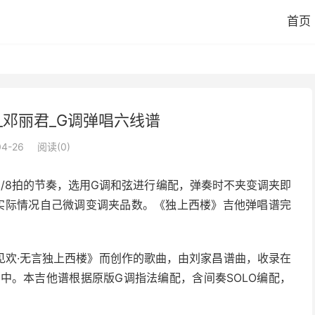
首页
_邓丽君_G调弹唱六线谱
04-26
阅读(
0
)
/8拍的节奏，选用G调和弦进行编配，弹奏时不夹变调夹即
实际情况自己微调变调夹品数。《独上西楼》吉他弹唱谱完
见欢·无言独上西楼》而创作的歌曲，由刘家昌谱曲，收录在
》中。本吉他谱根据原版G调指法编配，含间奏SOLO编配，