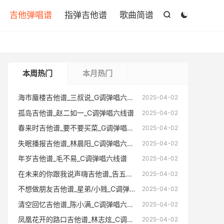

吉他弹唱谱
指弹吉他谱
歌曲简谱


本周热门
本月热门
海市蜃楼吉他谱_三叔说_G调弹唱六线谱
海市蜃楼
2025-04-02
孤岛吉他谱_赵二如一_C调弹唱六线谱
孤岛吉他
2025-04-02
春来时吉他谱_要不要买菜_G调弹唱六线谱
春来时吉
2025-04-02
失眠播报吉他谱_林晨阳_C调弹唱六线谱
失眠播报
2025-04-02
年岁吉他谱_毛不易_C调弹唱六线谱
年岁吉他
2025-04-02
在未来的你跟我说声嗨吉他谱_告五人_C调弹唱六线谱
在未来的你跟
2025-04-02
不想做朋友吉他谱_星弟/小贱_C调弹唱六线谱
不想做朋友
2025-04-02
清空回忆吉他谱_陈小满_C调弹唱六线谱
清空回忆
2025-04-02
凤凰花开的路口吉他谱_林志炫_C调弹唱六线谱
凤凰花开的
2025-04-02