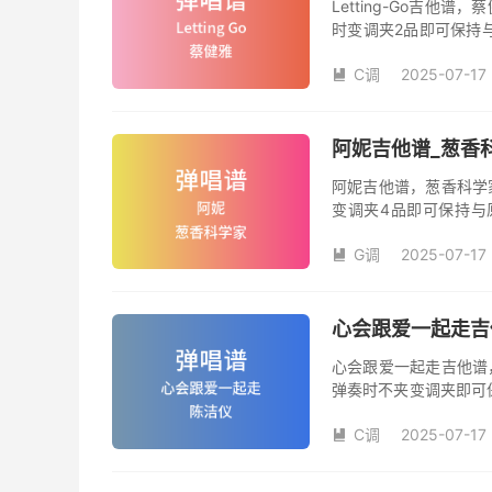
Letting-Go吉
时变调夹2品即可保持
数。《Letting-G
C调
2025-07-17

阿妮吉他谱_葱香
阿妮吉他谱，葱香科学
变调夹4品即可保持与
数。《阿妮》吉他弹唱
G调
2025-07-17

心会跟爱一起走吉
心会跟爱一起走吉他谱
弹奏时不夹变调夹即可
夹品数。《心会跟爱一
C调
2025-07-17
本吉他谱是根据陈洁仪

奏、尾奏编配，前半部