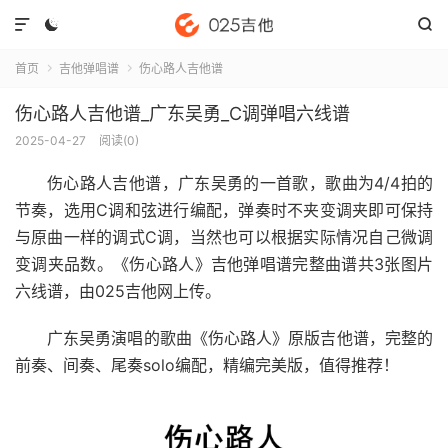



首页
吉他弹唱谱
伤心路人吉他谱


伤心路人吉他谱_广东吴勇_C调弹唱六线谱
2025-04-27
阅读(
0
)
伤心路人吉他谱
，广东吴勇的一首歌，歌曲为4/4拍的
节奏，选用C调和弦进行编配，弹奏时不夹变调夹即可保持
与原曲一样的调式C调，当然也可以根据实际情况自己微调
变调夹品数。《伤心路人》吉他弹唱谱完整曲谱共3张图片
六线谱，由025吉他网上传。
广东吴勇演唱的歌曲《伤心路人》原版吉他谱，完整的
前奏、间奏、尾奏solo编配，精编完美版，值得推荐！