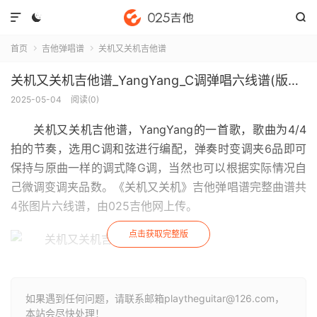



首页
吉他弹唱谱
关机又关机吉他谱


关机又关机吉他谱_YangYang_C调弹唱六线谱(版本2)
2025-05-04
阅读(
0
)
关机又关机吉他谱
，YangYang的一首歌，歌曲为4/4
拍的节奏，选用C调和弦进行编配，弹奏时变调夹6品即可
保持与原曲一样的调式降G调，当然也可以根据实际情况自
己微调变调夹品数。《关机又关机》吉他弹唱谱完整曲谱共
4张图片六线谱，由025吉他网上传。
点击获取完整版
如果遇到任何问题，请联系邮箱playtheguitar@126.com，
本站会尽快处理！