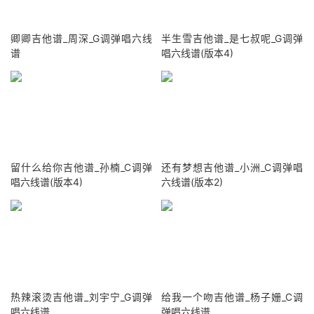
卿卿吉他谱_周深_G调弹唱六线
半生雪吉他谱_是七叔呢_G调弹
谱
唱六线谱(版本4)
留什么给你吉他谱_孙楠_C调弹
还有梦想吉他谱_小洲_C调弹唱
唱六线谱(版本4)
六线谱(版本2)
热辣滚烫吉他谱_刘宇宁_G调弹
给我一个吻吉他谱_杨子姗_C调
唱六线谱
弹唱六线谱