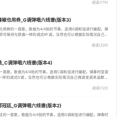
阅读(176)
，收录在他2005年发行的专辑《怒放的生命》中 。本吉他谱根据原
的前奏、间奏、尾奏，使用原版扫弦节奏及和弦编配，注意体会七和
首很适合吉他弹唱的经典歌曲，值得推荐学习！
椒也用券_G调弹唱六线谱(版本3)
也用券的一首歌，歌曲为4/4拍的节奏，选用G调和弦进行编配，弹
即可保持与原曲一样的调式#F调，当然也可以根据实际情况自己微
了》吉他弹唱谱完整曲谱共3张图片六线谱，由025吉他网上传。音
阅读(226)
部分人唱不上去，原调#F，所以选G调指法编配，降半音为原调。在
，直接低八度唱，然后低的话往上夹变调夹就可以了，唱起来会很轻
原版记谱，一个小节都没少，前奏间奏尾奏的钢琴伴奏全改成了吉他
加练习就能拿下来，可以试着挑战一下。不想练的可以省略。歌词反
_C调弹唱六线谱(版本4)
可，也可以自由反复。
一首歌，歌曲为4/4拍的节奏，选用C调和弦进行编配，弹奏时变调
一样的调式D调，当然也可以根据实际情况自己微调变调夹品数。
整曲谱共2张图片六线谱，由025吉他网上传。
阅读(122)
冠廷_G调弹唱六线谱(版本2)
廷的一首歌，歌曲为4/4拍的节奏，选用G调和弦进行编配，弹奏时