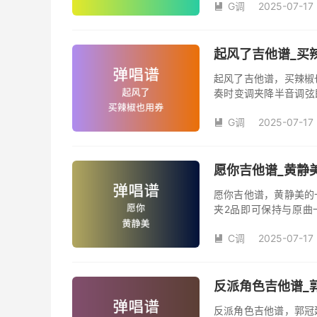
G调
2025-07-17
汪峰创作并演唱的歌曲

版G调指法编配，完整
弦的魅力和味道，是一
起风了吉他谱_买辣
起风了吉他谱，买辣椒
奏时变调夹降半音调弦
调变调夹品数。《起风
G调
2025-07-17
域部分，原曲太高，大

演唱时可以不用降半音
松。记谱部分，全部按
版，略难一点，但是多
愿你吉他谱_黄静美
复的话看好标记反复即
愿你吉他谱，黄静美的
夹2品即可保持与原曲
《愿你》吉他弹唱谱完
C调
2025-07-17

反派角色吉他谱_郭
反派角色吉他谱，郭冠