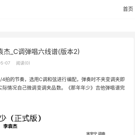
首页
杰_C调弹唱六线谱(版本2)
05-07
阅读(
0
)
/4拍的节奏，选用C调和弦进行编配，弹奏时不夹变调夹即
实际情况自己微调变调夹品数。《那年年少》吉他弹唱谱完