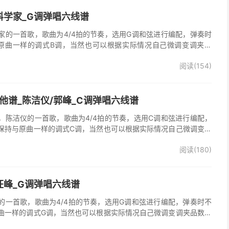
科学家_G调弹唱六线谱
家的一首歌，歌曲为4/4拍的节奏，选用G调和弦进行编配，弹奏时
原曲一样的调式B调，当然也可以根据实际情况自己微调变调夹品
谱完整曲谱共2张图片六线谱，由025吉他网上传。
阅读(154)
他谱_陈洁仪/郭峰_C调弹唱六线谱
，陈洁仪的一首歌，歌曲为4/4拍的节奏，选用C调和弦进行编配，
保持与原曲一样的调式C调，当然也可以根据实际情况自己微调变调
起走》吉他弹唱谱完整曲谱共3张图片六线谱，由025吉他网上传。
阅读(180)
、郭峰演唱的《心会跟爱一起走》歌曲原版编配，完整的前奏、间
分分解节奏，后半部分扫弦节奏，效果很好。
汪峰_G调弹唱六线谱
的一首歌，歌曲为4/4拍的节奏，选用G调和弦进行编配，弹奏时不
曲一样的调式G调，当然也可以根据实际情况自己微调变调夹品数。
谱完整曲谱共3张图片六线谱，由025吉他网上传。《时光倒流》是