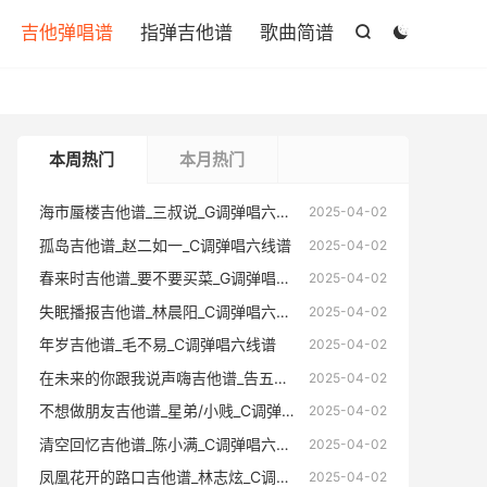

吉他弹唱谱
指弹吉他谱
歌曲简谱


本周热门
本月热门
海市蜃楼吉他谱_三叔说_G调弹唱六线谱
海市蜃楼
2025-04-02
孤岛吉他谱_赵二如一_C调弹唱六线谱
孤岛吉他
2025-04-02
春来时吉他谱_要不要买菜_G调弹唱六线谱
春来时吉
2025-04-02
失眠播报吉他谱_林晨阳_C调弹唱六线谱
失眠播报
2025-04-02
年岁吉他谱_毛不易_C调弹唱六线谱
年岁吉他
2025-04-02
在未来的你跟我说声嗨吉他谱_告五人_C调弹唱六线谱
在未来的你跟
2025-04-02
不想做朋友吉他谱_星弟/小贱_C调弹唱六线谱
不想做朋友
2025-04-02
清空回忆吉他谱_陈小满_C调弹唱六线谱
清空回忆
2025-04-02
凤凰花开的路口吉他谱_林志炫_C调弹唱六线谱
凤凰花开的
2025-04-02