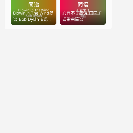
Blowin'in The Wind简
心有不甘简谱_田园_F
谱_Bob Dylan_E调歌
调歌曲简谱
曲简谱