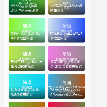
We Got Love简谱
我的爱简谱_汪峰_G调
_Don Williams_B调歌
歌曲简谱
曲简谱
爱情码头简谱_郑源_
时光倒流简谱_汪峰_G
降D调歌曲简谱
调歌曲简谱
生命中的一天简谱_汪
你要我的命我都给简
峰_G调歌曲简谱
谱_米灵_C调歌曲简谱
爱听谎言简谱_王菲_
When A Man Loves
降B调歌曲简谱
A Woman简谱_Percy
Sledge