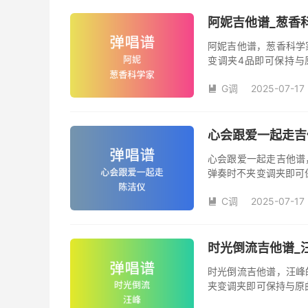
阿妮吉他谱_葱香
阿妮吉他谱，葱香科学
变调夹4品即可保持与
数。《阿妮》吉他弹唱
G调
2025-07-17

心会跟爱一起走吉
心会跟爱一起走吉他谱
弹奏时不夹变调夹即可
夹品数。《心会跟爱一
C调
2025-07-17
本吉他谱是根据陈洁仪

奏、尾奏编配，前半部
时光倒流吉他谱_
时光倒流吉他谱，汪峰
夹变调夹即可保持与原
《时光倒流》吉他弹唱