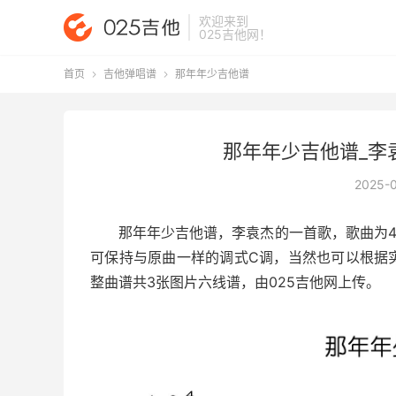
欢迎来到
025吉他网
！
首页
吉他弹唱谱
那年年少吉他谱


那年年少吉他谱_李袁
2025-
那年年少吉他谱
，李袁杰的一首歌，歌曲为4
可保持与原曲一样的调式C调，当然也可以根据
整曲谱共3张图片六线谱，由025吉他网上传。