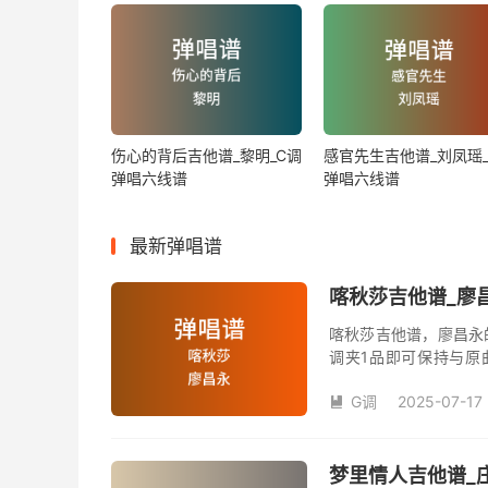
伤心的背后吉他谱_黎明_C调
感官先生吉他谱_刘凤瑶_
弹唱六线谱
弹唱六线谱
最新弹唱谱
喀秋莎吉他谱_廖昌
喀秋莎吉他谱，廖昌永
调夹1品即可保持与原
数。《喀秋莎》吉他弹
G调
2025-07-17

梦里情人吉他谱_庄