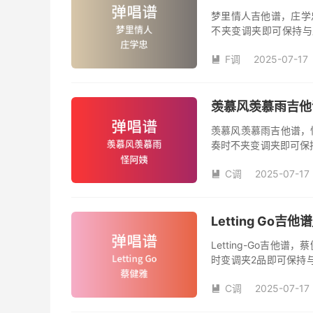
梦里情人吉他谱，庄学
不夹变调夹即可保持与
数。《梦里情人》吉他
F调
2025-07-17
人》是由庄学忠演唱的

和SOLO编配，值得推
羡慕风羡慕雨吉他谱
羡慕风羡慕雨吉他谱，
奏时不夹变调夹即可保
品数。《羡慕风羡慕雨
C调
2025-07-17
姨演唱的歌曲《羡慕风

版，旋律朗朗上口，节
Letting Go
Letting-Go吉
时变调夹2品即可保持
数。《Letting-G
C调
2025-07-17
