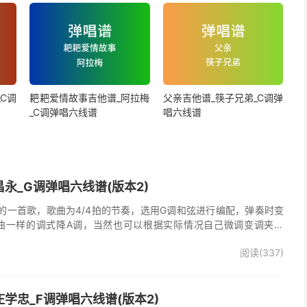
C调
耙耙爱情故事吉他谱_阿拉梅
父亲吉他谱_筷子兄弟_C调弹
_C调弹唱六线谱
唱六线谱
永_G调弹唱六线谱(版本2)
的一首歌，歌曲为4/4拍的节奏，选用G调和弦进行编配，弹奏时变
曲一样的调式降A调，当然也可以根据实际情况自己微调变调夹品
唱谱完整曲谱共2张图片六线谱，由025吉他网上传。
阅读(337)
学忠_F调弹唱六线谱(版本2)