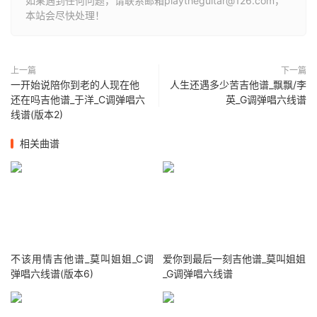
如果遇到任何问题，请联系邮箱playtheguitar@126.com，
本站会尽快处理！
上一篇
下一篇
一开始说陪你到老的人现在他
人生还遇多少苦吉他谱_飘飘/李
还在吗吉他谱_于洋_C调弹唱六
英_G调弹唱六线谱
线谱(版本2)
相关曲谱
不该用情吉他谱_莫叫姐姐_C调
爱你到最后一刻吉他谱_莫叫姐姐
弹唱六线谱(版本6)
_G调弹唱六线谱