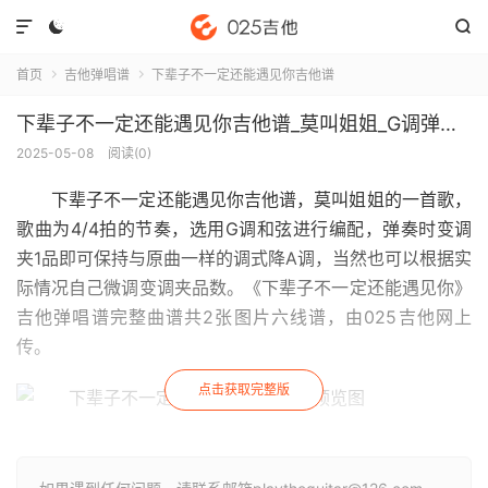



首页
吉他弹唱谱
下辈子不一定还能遇见你吉他谱


下辈子不一定还能遇见你吉他谱_莫叫姐姐_G调弹唱六线谱(版本3)
2025-05-08
阅读(
0
)
下辈子不一定还能遇见你吉他谱
，莫叫姐姐的一首歌，
歌曲为4/4拍的节奏，选用G调和弦进行编配，弹奏时变调
夹1品即可保持与原曲一样的调式降A调，当然也可以根据实
际情况自己微调变调夹品数。《下辈子不一定还能遇见你》
吉他弹唱谱完整曲谱共2张图片六线谱，由025吉他网上
传。
点击获取完整版