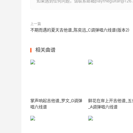
如果遇到任何问题，请联系邮箱playtheguitar@1
上一篇
不期而遇的夏天吉他谱_陈奕迅_C调弹唱六线谱(版本2)
相关曲谱
掌声响起吉他谱_罗文_G调弹
鲜花在岸上开吉他谱_五
唱六线谱
_A调弹唱六线谱