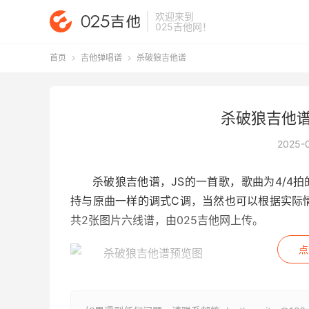
欢迎来到
025吉他网
！
首页
吉他弹唱谱
杀破狼吉他谱


杀破狼吉他谱
2025-
杀破狼吉他谱
，JS的一首歌，歌曲为4/4
持与原曲一样的调式C调，当然也可以根据实际
共2张图片六线谱，由025吉他网上传。
点