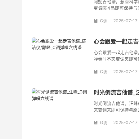
阿妮吉他谱，葱香科学
变调夹4品即可保持与
数。《阿妮》吉他弹唱
G调
2025-07-17

心会跟爱一起走吉
心会跟爱一起走吉他谱
弹奏时不夹变调夹即可
夹品数。《心会跟爱一
C调
2025-07-17
本吉他谱是根据陈洁仪

奏、尾奏编配，前半部
时光倒流吉他谱_
时光倒流吉他谱，汪峰
夹变调夹即可保持与原
《时光倒流》吉他弹唱
G调
2025-07-17
汪峰创作并演唱的歌曲

版G调指法编配，完整
弦的魅力和味道，是一