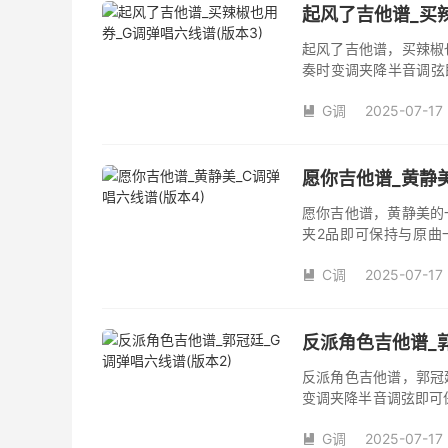
起风了吉他谱_买辣
起风了吉他谱，买辣椒
奏时变调夹降半音调弦
调变调夹品数。《起风
G调
2025-07-17
域部分，原曲太高，大

演唱时可以不用降半音
松。记谱部分，全部按
版，略难一点，但是多
愿你吉他谱_黄静美
复的话看好标记反复即
愿你吉他谱，黄静美的
夹2品即可保持与原曲
《愿你》吉他弹唱谱完
C调
2025-07-17

反派角色吉他谱_郭
反派角色吉他谱，郭冠
变调夹降半音调弦即可
调夹品数。《反派角色
G调
2025-07-17
