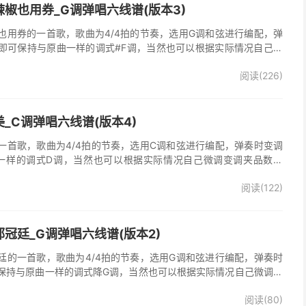
椒也用券_G调弹唱六线谱(版本3)
也用券的一首歌，歌曲为4/4拍的节奏，选用G调和弦进行编配，弹
即可保持与原曲一样的调式#F调，当然也可以根据实际情况自己微
了》吉他弹唱谱完整曲谱共3张图片六线谱，由025吉他网上传。音
阅读(226)
部分人唱不上去，原调#F，所以选G调指法编配，降半音为原调。在
，直接低八度唱，然后低的话往上夹变调夹就可以了，唱起来会很轻
原版记谱，一个小节都没少，前奏间奏尾奏的钢琴伴奏全改成了吉他
加练习就能拿下来，可以试着挑战一下。不想练的可以省略。歌词反
_C调弹唱六线谱(版本4)
可，也可以自由反复。
一首歌，歌曲为4/4拍的节奏，选用C调和弦进行编配，弹奏时变调
一样的调式D调，当然也可以根据实际情况自己微调变调夹品数。
整曲谱共2张图片六线谱，由025吉他网上传。
阅读(122)
冠廷_G调弹唱六线谱(版本2)
廷的一首歌，歌曲为4/4拍的节奏，选用G调和弦进行编配，弹奏时
保持与原曲一样的调式降G调，当然也可以根据实际情况自己微调变
》吉他弹唱谱完整曲谱共3张图片六线谱，由025吉他网上传。
阅读(80)