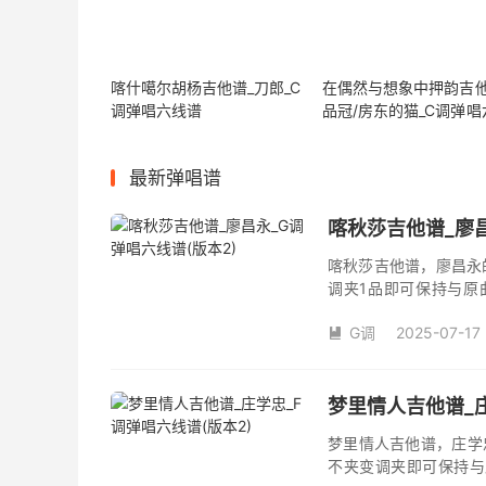
喀什噶尔胡杨吉他谱_刀郎_C
在偶然与想象中押韵吉他
调弹唱六线谱
品冠/房东的猫_C调弹唱
谱
最新弹唱谱
喀秋莎吉他谱_廖昌
喀秋莎吉他谱，廖昌永
调夹1品即可保持与原
数。《喀秋莎》吉他弹
G调
2025-07-17

梦里情人吉他谱_庄
梦里情人吉他谱，庄学
不夹变调夹即可保持与