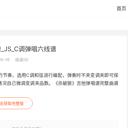
首页
_JS_C调弹唱六线谱
05-16
阅读(
0
)
拍的节奏，选用C调和弦进行编配，弹奏时不夹变调夹即可保
情况自己微调变调夹品数。《杀破狼》吉他弹唱谱完整曲谱
击获取完整版