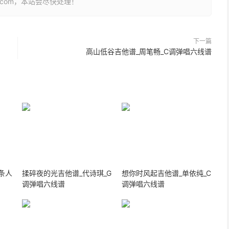
26.com，本站会尽快处理！
下一篇
高山低谷吉他谱_周笔畅_C调弹唱六线谱
条人
揉碎夜的光吉他谱_代诗琪_G
想你时风起吉他谱_单依纯_C
调弹唱六线谱
调弹唱六线谱