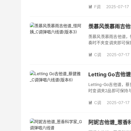
数。《梦里情人》吉他
F调
2025-07-17
人》是由庄学忠演唱的

和SOLO编配，值得推
羡慕风羡慕雨吉他谱
羡慕风羡慕雨吉他谱，
奏时不夹变调夹即可保
品数。《羡慕风羡慕雨
C调
2025-07-17
姨演唱的歌曲《羡慕风

版，旋律朗朗上口，节
Letting Go
Letting-Go吉
时变调夹2品即可保持
数。《Letting-G
C调
2025-07-17

阿妮吉他谱_葱香