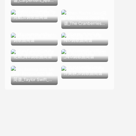
谱_Carpenters_降B调
歌曲简谱
花园街的流星简谱_李
克勤_C调歌曲简谱
When You're Gone简
谱_The Cranberries_
降E调歌曲简谱
声律启蒙简谱_赵照_D
无她简谱_光头华夏_
调歌曲简谱
降D调歌曲简谱
情歌虽老却动听简谱_
千言万语简谱_邓丽君
花姐_降B调歌曲简谱
_降G调歌曲简谱
阳光总在风雨后简谱_
You Belong with Me
许美静_B调歌曲简谱
简谱_Taylor Swift_降
G调歌曲简谱