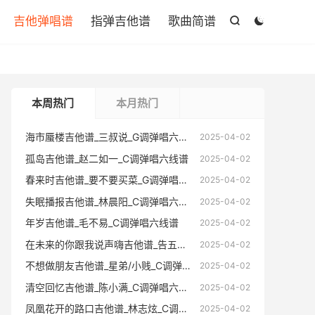

吉他弹唱谱
指弹吉他谱
歌曲简谱


本周热门
本月热门
海市蜃楼吉他谱_三叔说_G调弹唱六线谱
海市蜃楼
2025-04-02
孤岛吉他谱_赵二如一_C调弹唱六线谱
孤岛吉他
2025-04-02
春来时吉他谱_要不要买菜_G调弹唱六线谱
春来时吉
2025-04-02
失眠播报吉他谱_林晨阳_C调弹唱六线谱
失眠播报
2025-04-02
年岁吉他谱_毛不易_C调弹唱六线谱
年岁吉他
2025-04-02
在未来的你跟我说声嗨吉他谱_告五人_C调弹唱六线谱
在未来的你跟
2025-04-02
不想做朋友吉他谱_星弟/小贱_C调弹唱六线谱
不想做朋友
2025-04-02
清空回忆吉他谱_陈小满_C调弹唱六线谱
清空回忆
2025-04-02
凤凰花开的路口吉他谱_林志炫_C调弹唱六线谱
凤凰花开的
2025-04-02