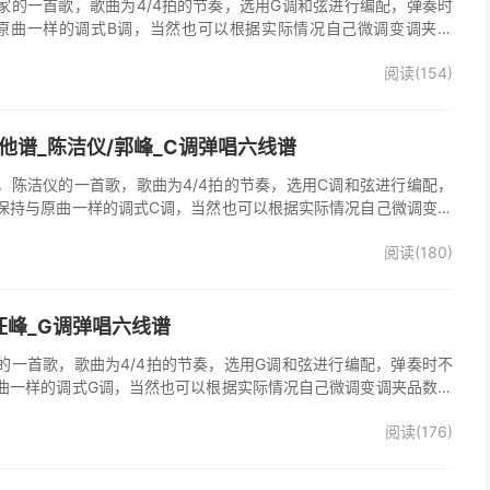
家的一首歌，歌曲为4/4拍的节奏，选用G调和弦进行编配，弹奏时
原曲一样的调式B调，当然也可以根据实际情况自己微调变调夹品
谱完整曲谱共2张图片六线谱，由025吉他网上传。
阅读(154)
他谱_陈洁仪/郭峰_C调弹唱六线谱
，陈洁仪的一首歌，歌曲为4/4拍的节奏，选用C调和弦进行编配，
保持与原曲一样的调式C调，当然也可以根据实际情况自己微调变调
起走》吉他弹唱谱完整曲谱共3张图片六线谱，由025吉他网上传。
阅读(180)
、郭峰演唱的《心会跟爱一起走》歌曲原版编配，完整的前奏、间
分分解节奏，后半部分扫弦节奏，效果很好。
汪峰_G调弹唱六线谱
的一首歌，歌曲为4/4拍的节奏，选用G调和弦进行编配，弹奏时不
曲一样的调式G调，当然也可以根据实际情况自己微调变调夹品数。
谱完整曲谱共3张图片六线谱，由025吉他网上传。《时光倒流》是
阅读(176)
，收录在他2005年发行的专辑《怒放的生命》中 。本吉他谱根据原
的前奏、间奏、尾奏，使用原版扫弦节奏及和弦编配，注意体会七和
首很适合吉他弹唱的经典歌曲，值得推荐学习！