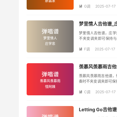
数。《喀秋莎》吉他弹
G调
2025-07-17

梦里情人吉他谱_庄
梦里情人吉他谱，庄学
不夹变调夹即可保持与
数。《梦里情人》吉他
F调
2025-07-17
人》是由庄学忠演唱的

和SOLO编配，值得推
羡慕风羡慕雨吉他谱
羡慕风羡慕雨吉他谱，
奏时不夹变调夹即可保
品数。《羡慕风羡慕雨
C调
2025-07-17
姨演唱的歌曲《羡慕风

版，旋律朗朗上口，节
Letting Go