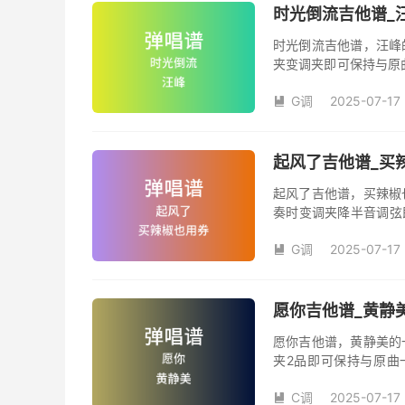
时光倒流吉他谱_
时光倒流吉他谱，汪峰
夹变调夹即可保持与原
《时光倒流》吉他弹唱
G调
2025-07-17
汪峰创作并演唱的歌曲

版G调指法编配，完整
弦的魅力和味道，是一
起风了吉他谱_买辣
起风了吉他谱，买辣椒
奏时变调夹降半音调弦
调变调夹品数。《起风
G调
2025-07-17
域部分，原曲太高，大

演唱时可以不用降半音
松。记谱部分，全部按
版，略难一点，但是多
愿你吉他谱_黄静美
复的话看好标记反复即
愿你吉他谱，黄静美的
夹2品即可保持与原曲
《愿你》吉他弹唱谱完
C调
2025-07-17
