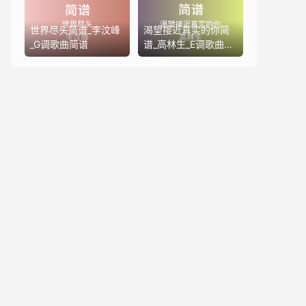
世界尽头简谱_李汶峰
渴望接近真实的你简
_G调歌曲简谱
谱_高林生_E调歌曲简
谱