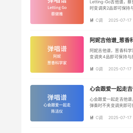
Letting-Go吉
时变调夹2品即可保持
数。《Letting-G
C调
2025-07-17

阿妮吉他谱_葱香
阿妮吉他谱，葱香科学
变调夹4品即可保持与
数。《阿妮》吉他弹唱
G调
2025-07-17

心会跟爱一起走吉
心会跟爱一起走吉他谱
弹奏时不夹变调夹即可
夹品数。《心会跟爱一
C调
2025-07-17
本吉他谱是根据陈洁仪

奏、尾奏编配，前半部