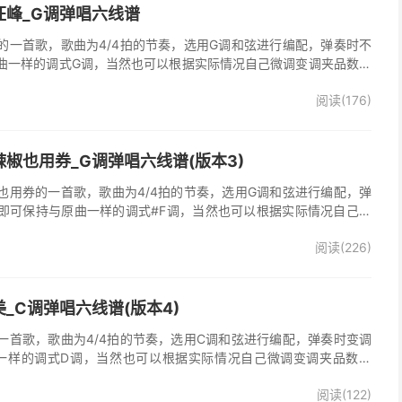
汪峰_G调弹唱六线谱
的一首歌，歌曲为4/4拍的节奏，选用G调和弦进行编配，弹奏时不
曲一样的调式G调，当然也可以根据实际情况自己微调变调夹品数。
谱完整曲谱共3张图片六线谱，由025吉他网上传。《时光倒流》是
阅读(176)
，收录在他2005年发行的专辑《怒放的生命》中 。本吉他谱根据原
的前奏、间奏、尾奏，使用原版扫弦节奏及和弦编配，注意体会七和
首很适合吉他弹唱的经典歌曲，值得推荐学习！
椒也用券_G调弹唱六线谱(版本3)
也用券的一首歌，歌曲为4/4拍的节奏，选用G调和弦进行编配，弹
即可保持与原曲一样的调式#F调，当然也可以根据实际情况自己微
了》吉他弹唱谱完整曲谱共3张图片六线谱，由025吉他网上传。音
阅读(226)
部分人唱不上去，原调#F，所以选G调指法编配，降半音为原调。在
，直接低八度唱，然后低的话往上夹变调夹就可以了，唱起来会很轻
原版记谱，一个小节都没少，前奏间奏尾奏的钢琴伴奏全改成了吉他
加练习就能拿下来，可以试着挑战一下。不想练的可以省略。歌词反
_C调弹唱六线谱(版本4)
可，也可以自由反复。
一首歌，歌曲为4/4拍的节奏，选用C调和弦进行编配，弹奏时变调
一样的调式D调，当然也可以根据实际情况自己微调变调夹品数。
整曲谱共2张图片六线谱，由025吉他网上传。
阅读(122)