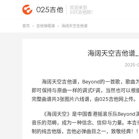
欢迎来到
025吉他网
！
首页
吉他弹唱谱
海阔天空吉他谱


海阔天空吉他谱_B
2025-
海阔天空吉他谱
，Beyond的一首歌，歌
即可保持与原曲一样的调式F调，当然也可以根
完整曲谱共3张图片六线谱，由025吉他网上传。
《海阔天空》是中国香港摇滚乐队Beyon
音乐的范畴，成为一种信念、信仰与力量。本吉
制的纯吉他版，吉他必弹曲目之一，致敬经典！