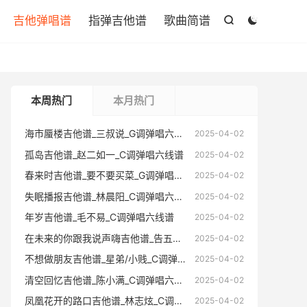

吉他弹唱谱
指弹吉他谱
歌曲简谱


本周热门
本月热门
海市蜃楼吉他谱_三叔说_G调弹唱六线谱
海市蜃楼
2025-04-02
孤岛吉他谱_赵二如一_C调弹唱六线谱
孤岛吉他
2025-04-02
春来时吉他谱_要不要买菜_G调弹唱六线谱
春来时吉
2025-04-02
失眠播报吉他谱_林晨阳_C调弹唱六线谱
失眠播报
2025-04-02
年岁吉他谱_毛不易_C调弹唱六线谱
年岁吉他
2025-04-02
在未来的你跟我说声嗨吉他谱_告五人_C调弹唱六线谱
在未来的你跟
2025-04-02
不想做朋友吉他谱_星弟/小贱_C调弹唱六线谱
不想做朋友
2025-04-02
清空回忆吉他谱_陈小满_C调弹唱六线谱
清空回忆
2025-04-02
凤凰花开的路口吉他谱_林志炫_C调弹唱六线谱
凤凰花开的
2025-04-02