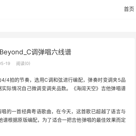
首页
eyond_C调弹唱六线谱
05-19
阅读(
0
)
曲为4/4拍的节奏，选用C调和弦进行编配，弹奏时变调夹5品
据实际情况自己微调变调夹品数。《海阔天空》吉他弹唱谱
d演唱的一首经典粤语歌曲，在今天，这首歌已超越了语言与
他谱根据原版编配，为了适合一把吉他弹唱的最佳效果而定
！