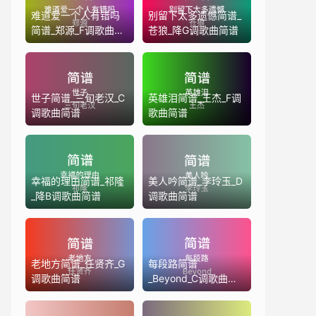
难道爱一个人有错吗
别留下太多遗憾简谱_
简谱_郑源_F调歌曲简
苍狼_降G调歌曲简谱
谱
世子简谱_三旬老汉_C
英雄泪简谱_王杰_F调
调歌曲简谱
歌曲简谱
幸福的理由简谱_祁隆
美人吟简谱_李玲玉_D
_降B调歌曲简谱
调歌曲简谱
老地方简谱_任贤齐_G
每段路简谱
调歌曲简谱
_Beyond_C调歌曲简
谱(版本2)