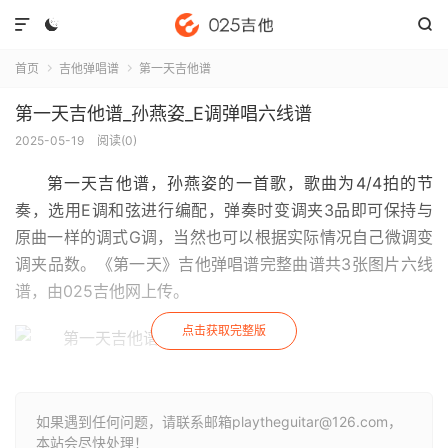



首页
吉他弹唱谱
第一天吉他谱


第一天吉他谱_孙燕姿_E调弹唱六线谱
2025-05-19
阅读(
0
)
第一天吉他谱
，孙燕姿的一首歌，歌曲为4/4拍的节
奏，选用E调和弦进行编配，弹奏时变调夹3品即可保持与
原曲一样的调式G调，当然也可以根据实际情况自己微调变
调夹品数。《第一天》吉他弹唱谱完整曲谱共3张图片六线
谱，由025吉他网上传。
点击获取完整版
如果遇到任何问题，请联系邮箱playtheguitar@126.com，
本站会尽快处理！