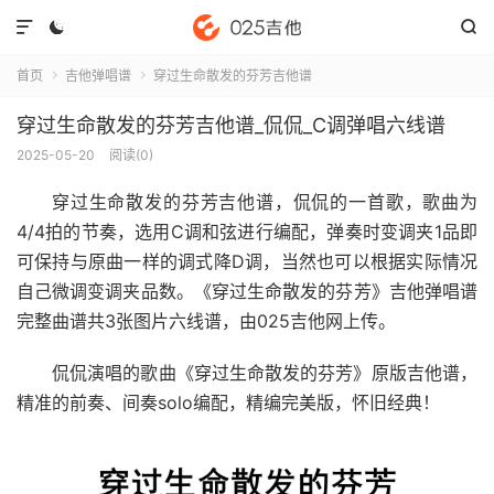



首页
吉他弹唱谱
穿过生命散发的芬芳吉他谱


穿过生命散发的芬芳吉他谱_侃侃_C调弹唱六线谱
2025-05-20
阅读(
0
)
穿过生命散发的芬芳吉他谱
，侃侃的一首歌，歌曲为
4/4拍的节奏，选用C调和弦进行编配，弹奏时变调夹1品即
可保持与原曲一样的调式降D调，当然也可以根据实际情况
自己微调变调夹品数。《穿过生命散发的芬芳》吉他弹唱谱
完整曲谱共3张图片六线谱，由025吉他网上传。
侃侃演唱的歌曲《穿过生命散发的芬芳》原版吉他谱，
精准的前奏、间奏solo编配，精编完美版，怀旧经典！