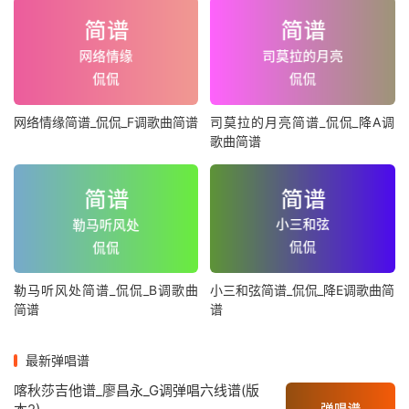
网络情缘简谱_侃侃_F调歌曲简谱
司莫拉的月亮简谱_侃侃_降A调
歌曲简谱
勒马听风处简谱_侃侃_B调歌曲
小三和弦简谱_侃侃_降E调歌曲简
简谱
谱
最新弹唱谱
喀秋莎吉他谱_廖昌永_G调弹唱六线谱(版