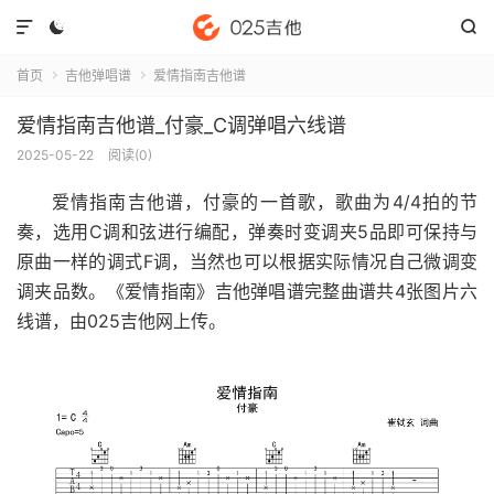



首页
吉他弹唱谱
爱情指南吉他谱


爱情指南吉他谱_付豪_C调弹唱六线谱
2025-05-22
阅读(
0
)
爱情指南吉他谱
，付豪的一首歌，歌曲为4/4拍的节
奏，选用C调和弦进行编配，弹奏时变调夹5品即可保持与
原曲一样的调式F调，当然也可以根据实际情况自己微调变
调夹品数。《爱情指南》吉他弹唱谱完整曲谱共4张图片六
线谱，由025吉他网上传。