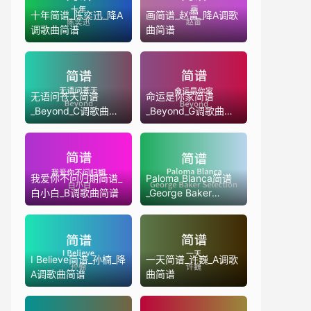
十年简谱_陈奕迅_降A
画简谱_赵雷_降A调歌
调歌曲简谱
曲简谱
无语问苍天简谱
命运是你家简谱
_Beyond_C调歌曲简
_Beyond_G调歌曲简
谱
谱
我爱你不问归期简谱_
Paloma Blanca简谱
白小白_B调歌曲简谱
_George Baker
Selection_C调歌曲简
谱
I Believe简谱_孙楠_降
一天简谱_许巍_A调歌
A调歌曲简谱
曲简谱