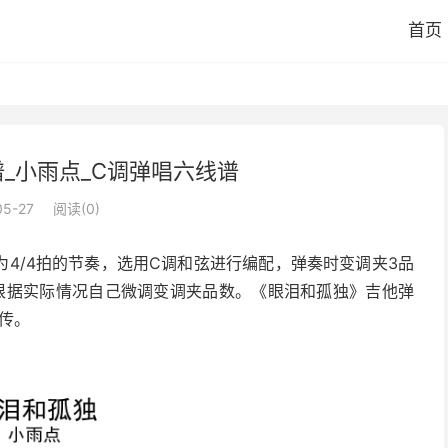
首页
_小雨点_C调弹唱六线谱
05-27
阅读(
0
)
4/4拍的节奏，选用C调和弦进行编配，弹奏时变调夹3品
根据实际情况自己微调变调夹品数。《眼泪和孤独》吉他弹
传。