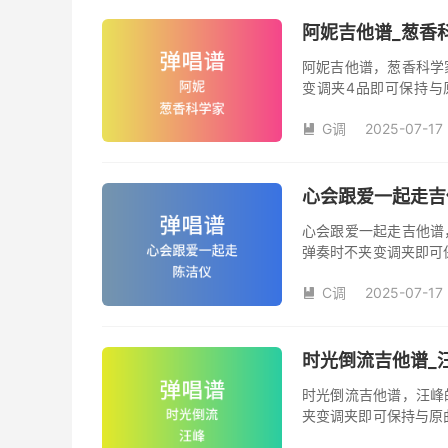
阿妮吉他谱_葱香
阿妮吉他谱，葱香科学
变调夹4品即可保持与
数。《阿妮》吉他弹唱
G调
2025-07-17

心会跟爱一起走吉
心会跟爱一起走吉他谱
弹奏时不夹变调夹即可
夹品数。《心会跟爱一
C调
2025-07-17
本吉他谱是根据陈洁仪

奏、尾奏编配，前半部
时光倒流吉他谱_
时光倒流吉他谱，汪峰
夹变调夹即可保持与原
《时光倒流》吉他弹唱