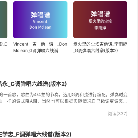
_C
Vincent吉他谱_Don
烟火里的尘埃吉他谱_李雨婷
Mclean_G调弹唱六线谱
_G调弹唱六线谱(版本2)
永_G调弹唱六线谱(版本2)
的一首歌，歌曲为4/4拍的节奏，选用G调和弦进行编配，弹奏时变
曲一样的调式降A调，当然也可以根据实际情况自己微调变调夹品
唱谱完整曲谱共2张图片六线谱，由025吉他网上传。
阅读(337)
学忠_F调弹唱六线谱(版本2)