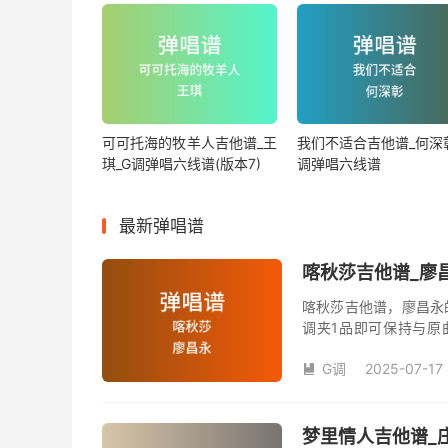
可可托海的牧羊人吉他谱_王
我们不适合吉他谱_何深彰
琪_G调弹唱六线谱(版本7)
调弹唱六线谱
最新弹唱谱
喀秋莎吉他谱_廖昌
喀秋莎吉他谱，廖昌永
调夹1品即可保持与原
数。《喀秋莎》吉他弹
G调
2025-07-17

梦里情人吉他谱_庄