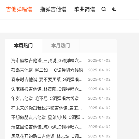

吉他弹唱谱
指弹吉他谱
歌曲简谱


本周热门
本月热门
海市蜃楼吉他谱_三叔说_G调弹唱六线谱
海市蜃楼
2025-04-02
孤岛吉他谱_赵二如一_C调弹唱六线谱
孤岛吉他
2025-04-02
春来时吉他谱_要不要买菜_G调弹唱六线谱
春来时吉
2025-04-02
失眠播报吉他谱_林晨阳_C调弹唱六线谱
失眠播报
2025-04-02
年岁吉他谱_毛不易_C调弹唱六线谱
年岁吉他
2025-04-02
在未来的你跟我说声嗨吉他谱_告五人_C调弹唱六线谱
在未来的你跟
2025-04-02
不想做朋友吉他谱_星弟/小贱_C调弹唱六线谱
不想做朋友
2025-04-02
清空回忆吉他谱_陈小满_C调弹唱六线谱
清空回忆
2025-04-02
凤凰花开的路口吉他谱_林志炫_C调弹唱六线谱
凤凰花开的
2025-04-02