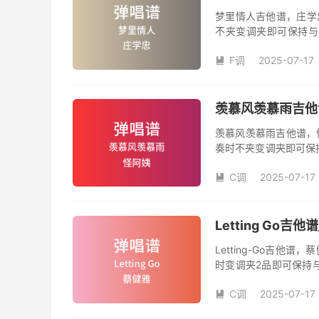
梦里情人吉他谱，庄学
不夹变调夹即可保持与
数。《梦里情人》吉他
F调
2025-07-17
人》是由庄学忠演唱的

和SOLO编配，值得推
羡慕风羡慕雨吉他谱
羡慕风羡慕雨吉他谱，
奏时不夹变调夹即可保
品数。《羡慕风羡慕雨
C调
2025-07-17
姨演唱的歌曲《羡慕风

版，旋律朗朗上口，节
Letting Go
Letting-Go吉
时变调夹2品即可保持
数。《Letting-G
C调
2025-07-17
