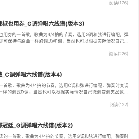
阅读(176)
，收录在他2005年发行的专辑《怒放的生命》中 。本吉他谱根据原
的前奏、间奏、尾奏，使用原版扫弦节奏及和弦编配，注意体会七和
首很适合吉他弹唱的经典歌曲，值得推荐学习！
椒也用券_G调弹唱六线谱(版本3)
也用券的一首歌，歌曲为4/4拍的节奏，选用G调和弦进行编配，弹
即可保持与原曲一样的调式#F调，当然也可以根据实际情况自己微
了》吉他弹唱谱完整曲谱共3张图片六线谱，由025吉他网上传。音
阅读(226)
部分人唱不上去，原调#F，所以选G调指法编配，降半音为原调。在
，直接低八度唱，然后低的话往上夹变调夹就可以了，唱起来会很轻
原版记谱，一个小节都没少，前奏间奏尾奏的钢琴伴奏全改成了吉他
加练习就能拿下来，可以试着挑战一下。不想练的可以省略。歌词反
_C调弹唱六线谱(版本4)
可，也可以自由反复。
一首歌，歌曲为4/4拍的节奏，选用C调和弦进行编配，弹奏时变调
一样的调式D调，当然也可以根据实际情况自己微调变调夹品数。
整曲谱共2张图片六线谱，由025吉他网上传。
阅读(122)
冠廷_G调弹唱六线谱(版本2)
廷的一首歌，歌曲为4/4拍的节奏，选用G调和弦进行编配，弹奏时