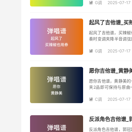
G调
2025-07-17
汪峰创作并演唱的歌曲

版G调指法编配，完整
弦的魅力和味道，是一
起风了吉他谱_买辣
起风了吉他谱，买辣椒
奏时变调夹降半音调弦
调变调夹品数。《起风
G调
2025-07-17
域部分，原曲太高，大

演唱时可以不用降半音
松。记谱部分，全部按
版，略难一点，但是多
愿你吉他谱_黄静美
复的话看好标记反复即
愿你吉他谱，黄静美的
夹2品即可保持与原曲
《愿你》吉他弹唱谱完
C调
2025-07-17

反派角色吉他谱_郭
反派角色吉他谱，郭冠