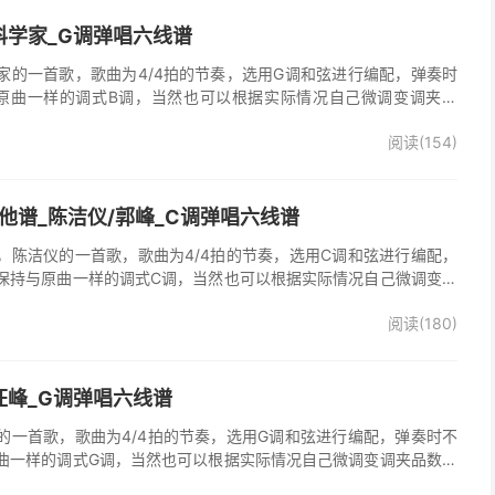
科学家_G调弹唱六线谱
家的一首歌，歌曲为4/4拍的节奏，选用G调和弦进行编配，弹奏时
原曲一样的调式B调，当然也可以根据实际情况自己微调变调夹品
谱完整曲谱共2张图片六线谱，由025吉他网上传。
阅读(154)
他谱_陈洁仪/郭峰_C调弹唱六线谱
，陈洁仪的一首歌，歌曲为4/4拍的节奏，选用C调和弦进行编配，
保持与原曲一样的调式C调，当然也可以根据实际情况自己微调变调
起走》吉他弹唱谱完整曲谱共3张图片六线谱，由025吉他网上传。
阅读(180)
、郭峰演唱的《心会跟爱一起走》歌曲原版编配，完整的前奏、间
分分解节奏，后半部分扫弦节奏，效果很好。
汪峰_G调弹唱六线谱
的一首歌，歌曲为4/4拍的节奏，选用G调和弦进行编配，弹奏时不
曲一样的调式G调，当然也可以根据实际情况自己微调变调夹品数。
谱完整曲谱共3张图片六线谱，由025吉他网上传。《时光倒流》是