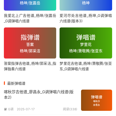
我爱北上广吉他谱_杨坤/张震岳
爱河尽处吉他谱_杨坤_G调弹唱
_G调弹唱六线谱
六线谱(版本3)
答案指弹吉他谱_杨坤/郭采洁_指
梦里花吉他谱_杨坤/萧敬腾/张亚
弹独奏六线谱
东_G调弹唱六线谱
最新弹唱谱
喀秋莎吉他谱_廖昌永_G调弹唱六线谱(版
本2)
G调
2025-07-17
阅读(338)
