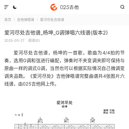



首页
吉他弹唱谱
爱河尽处吉他谱


爱河尽处吉他谱_杨坤_G调弹唱六线谱(版本2)
2025-05-27
阅读(
0
)
爱河尽处吉他谱
，杨坤的一首歌，歌曲为4/4拍的节
奏，选用G调和弦进行编配，弹奏时不夹变调夹即可保持与
原曲一样的调式G调，当然也可以根据实际情况自己微调变
调夹品数。《爱河尽处》吉他弹唱谱完整曲谱共4张图片六
线谱，由025吉他网上传。