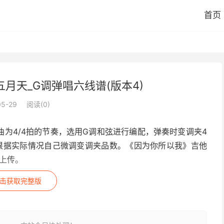
首页
月天_G调弹唱六线谱(版本4)
05-29
阅读(
0
)
曲为4/4拍的节奏，选用G调和弦进行编配，弹奏时变调夹4
根据实际情况自己微调变调夹品数。《因为你所以我》吉他
网上传。
击获取完整版