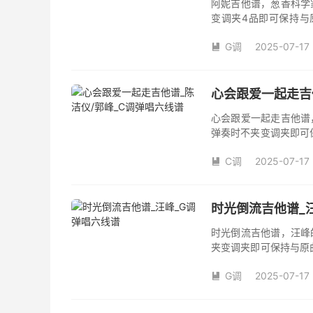
阿妮吉他谱，葱香科学
变调夹4品即可保持与
数。《阿妮》吉他弹唱
G调
2025-07-17

心会跟爱一起走吉
心会跟爱一起走吉他谱
弹奏时不夹变调夹即可
夹品数。《心会跟爱一
C调
2025-07-17
本吉他谱是根据陈洁仪

奏、尾奏编配，前半部
时光倒流吉他谱_
时光倒流吉他谱，汪峰
夹变调夹即可保持与原
《时光倒流》吉他弹唱
G调
2025-07-17
汪峰创作并演唱的歌曲

版G调指法编配，完整
弦的魅力和味道，是一