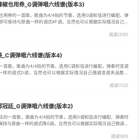
椒也用券_G调弹唱六线谱(版本3)
也用券的一首歌，歌曲为4/4拍的节奏，选用G调和弦进行编配，弹
即可保持与原曲一样的调式#F调，当然也可以根据实际情况自己微
了》吉他弹唱谱完整曲谱共3张图片六线谱，由025吉他网上传。音
阅读(226)
部分人唱不上去，原调#F，所以选G调指法编配，降半音为原调。在
，直接低八度唱，然后低的话往上夹变调夹就可以了，唱起来会很轻
原版记谱，一个小节都没少，前奏间奏尾奏的钢琴伴奏全改成了吉他
加练习就能拿下来，可以试着挑战一下。不想练的可以省略。歌词反
_C调弹唱六线谱(版本4)
可，也可以自由反复。
一首歌，歌曲为4/4拍的节奏，选用C调和弦进行编配，弹奏时变调
一样的调式D调，当然也可以根据实际情况自己微调变调夹品数。
整曲谱共2张图片六线谱，由025吉他网上传。
阅读(122)
冠廷_G调弹唱六线谱(版本2)
廷的一首歌，歌曲为4/4拍的节奏，选用G调和弦进行编配，弹奏时
保持与原曲一样的调式降G调，当然也可以根据实际情况自己微调变
》吉他弹唱谱完整曲谱共3张图片六线谱，由025吉他网上传。
阅读(80)