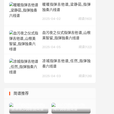
暖暖指弹吉他谱_梁静茹_指弹
独奏六线谱
2025-04-02
阅读(163)
血污夜之仪式指弹吉他谱_山根
美智留_指弹独奏六线谱
2025-04-05
阅读(122)
凉城指弹吉他谱_任然_指弹独
奏六线谱
2025-04-03
阅读(126)
简谱推荐
我吹着孤独的风简谱_
曲中人简谱_安儿陈_
张津涤_G调歌曲简谱
降D调歌曲简谱