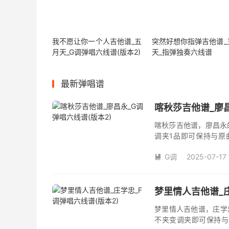
我不愿让你一个人吉他谱_五
突然好想你指弹吉他谱_
月天_G调弹唱六线谱(版本2)
天_指弹独奏六线谱
最新弹唱谱
喀秋莎吉他谱_廖昌
喀秋莎吉他谱，廖昌永
调夹1品即可保持与原
数。《喀秋莎》吉他弹
G调
2025-07-17

梦里情人吉他谱_庄
梦里情人吉他谱，庄学
不夹变调夹即可保持与