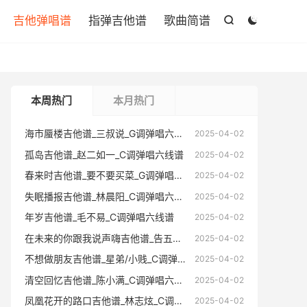

吉他弹唱谱
指弹吉他谱
歌曲简谱


本周热门
本月热门
海市蜃楼吉他谱_三叔说_G调弹唱六线谱
海市蜃楼
2025-04-02
孤岛吉他谱_赵二如一_C调弹唱六线谱
孤岛吉他
2025-04-02
春来时吉他谱_要不要买菜_G调弹唱六线谱
春来时吉
2025-04-02
失眠播报吉他谱_林晨阳_C调弹唱六线谱
失眠播报
2025-04-02
年岁吉他谱_毛不易_C调弹唱六线谱
年岁吉他
2025-04-02
在未来的你跟我说声嗨吉他谱_告五人_C调弹唱六线谱
在未来的你跟
2025-04-02
不想做朋友吉他谱_星弟/小贱_C调弹唱六线谱
不想做朋友
2025-04-02
清空回忆吉他谱_陈小满_C调弹唱六线谱
清空回忆
2025-04-02
凤凰花开的路口吉他谱_林志炫_C调弹唱六线谱
凤凰花开的
2025-04-02