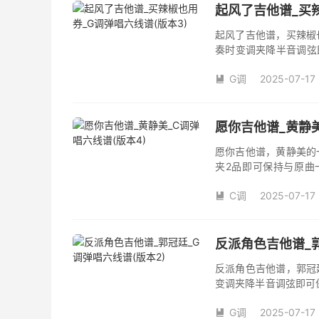
起风了吉他谱_买辣
起风了吉他谱，买辣椒
奏时变调夹降半音调弦
调变调夹品数。《起风
G调
2025-07-17
域部分，原曲太高，大

演唱时可以不用降半音
松。记谱部分，全部按
版，略难一点，但是多
愿你吉他谱_黄静美
复的话看好标记反复即
愿你吉他谱，黄静美的
夹2品即可保持与原曲
《愿你》吉他弹唱谱完
C调
2025-07-17

反派角色吉他谱_郭
反派角色吉他谱，郭冠
变调夹降半音调弦即可
调夹品数。《反派角色
G调
2025-07-17
