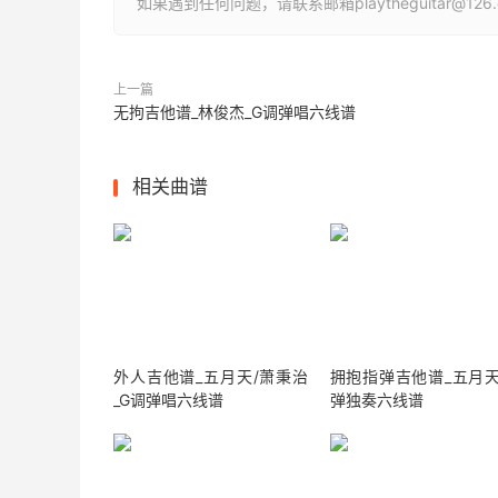
如果遇到任何问题，请联系邮箱playtheguitar@1
上一篇
无拘吉他谱_林俊杰_G调弹唱六线谱
相关曲谱
外人吉他谱_五月天/萧秉治
拥抱指弹吉他谱_五月天
_G调弹唱六线谱
弹独奏六线谱