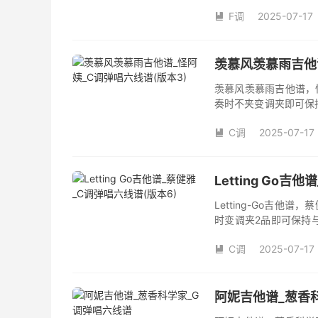
数。《梦里情人》吉他
F调
2025-07-17
人》是由庄学忠演唱的

和SOLO编配，值得推
羡慕风羡慕雨吉他谱
羡慕风羡慕雨吉他谱，
奏时不夹变调夹即可保
品数。《羡慕风羡慕雨
C调
2025-07-17
姨演唱的歌曲《羡慕风

版，旋律朗朗上口，节
Letting Go
Letting-Go吉
时变调夹2品即可保持
数。《Letting-G
C调
2025-07-17

阿妮吉他谱_葱香