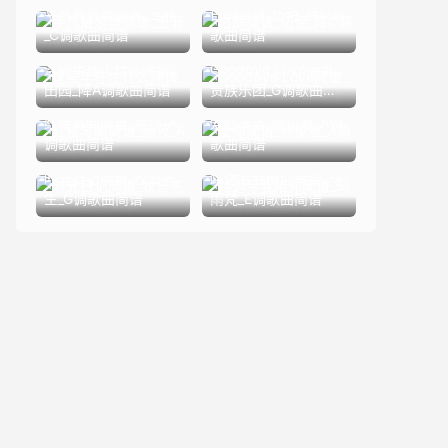
平凡最浪漫简谱_王菲
白鸽简谱_伍佰_降D调
_C调歌曲简谱
歌曲简谱
这些年在忙什么简谱_
Goodbye Love简谱_
田园_降A调歌曲简谱
贵族乐团_G调歌曲简
谱
红楼琴断简谱_丽莎_A
爱你简谱_徐俊雅_A调
调歌曲简谱
歌曲简谱
时光日记简谱_牧云先
路远兮我陪你简谱_马
生_G调歌曲简谱
雨梵_E调歌曲简谱