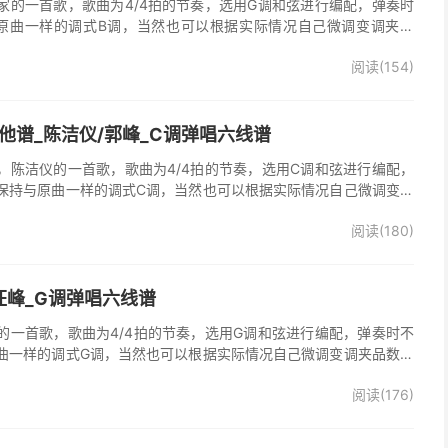
家的一首歌，歌曲为4/4拍的节奏，选用G调和弦进行编配，弹奏时
原曲一样的调式B调，当然也可以根据实际情况自己微调变调夹品
谱完整曲谱共2张图片六线谱，由025吉他网上传。
阅读(154)
他谱_陈洁仪/郭峰_C调弹唱六线谱
，陈洁仪的一首歌，歌曲为4/4拍的节奏，选用C调和弦进行编配，
保持与原曲一样的调式C调，当然也可以根据实际情况自己微调变调
起走》吉他弹唱谱完整曲谱共3张图片六线谱，由025吉他网上传。
阅读(180)
、郭峰演唱的《心会跟爱一起走》歌曲原版编配，完整的前奏、间
分分解节奏，后半部分扫弦节奏，效果很好。
汪峰_G调弹唱六线谱
的一首歌，歌曲为4/4拍的节奏，选用G调和弦进行编配，弹奏时不
曲一样的调式G调，当然也可以根据实际情况自己微调变调夹品数。
谱完整曲谱共3张图片六线谱，由025吉他网上传。《时光倒流》是
阅读(176)
，收录在他2005年发行的专辑《怒放的生命》中 。本吉他谱根据原
的前奏、间奏、尾奏，使用原版扫弦节奏及和弦编配，注意体会七和
首很适合吉他弹唱的经典歌曲，值得推荐学习！