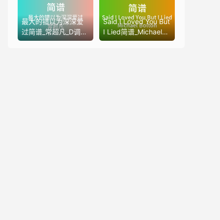
最大的错以为深深爱
Said I Loved You But
过简谱_常超凡_D调歌
I Lied简谱_Michael
曲简谱
Bolton_降B调歌曲简
谱