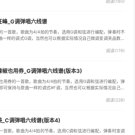
阅读(180)
、郭峰演唱的《心会跟爱一起走》歌曲原版编配，完整的前奏、间
分分解节奏，后半部分扫弦节奏，效果很好。
汪峰_G调弹唱六线谱
的一首歌，歌曲为4/4拍的节奏，选用G调和弦进行编配，弹奏时不
曲一样的调式G调，当然也可以根据实际情况自己微调变调夹品数。
谱完整曲谱共3张图片六线谱，由025吉他网上传。《时光倒流》是
阅读(176)
，收录在他2005年发行的专辑《怒放的生命》中 。本吉他谱根据原
的前奏、间奏、尾奏，使用原版扫弦节奏及和弦编配，注意体会七和
首很适合吉他弹唱的经典歌曲，值得推荐学习！
椒也用券_G调弹唱六线谱(版本3)
也用券的一首歌，歌曲为4/4拍的节奏，选用G调和弦进行编配，弹
即可保持与原曲一样的调式#F调，当然也可以根据实际情况自己微
了》吉他弹唱谱完整曲谱共3张图片六线谱，由025吉他网上传。音
阅读(228)
部分人唱不上去，原调#F，所以选G调指法编配，降半音为原调。在
，直接低八度唱，然后低的话往上夹变调夹就可以了，唱起来会很轻
原版记谱，一个小节都没少，前奏间奏尾奏的钢琴伴奏全改成了吉他
加练习就能拿下来，可以试着挑战一下。不想练的可以省略。歌词反
_C调弹唱六线谱(版本4)
可，也可以自由反复。
一首歌，歌曲为4/4拍的节奏，选用C调和弦进行编配，弹奏时变调