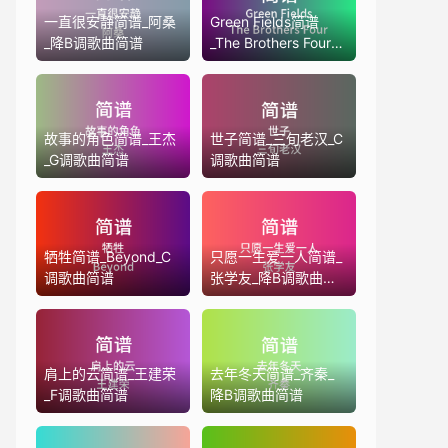
一直很安静简谱_阿桑
Green Fields简谱
_降B调歌曲简谱
_The Brothers Four_D
调歌曲简谱
故事的角色简谱_王杰
世子简谱_三旬老汉_C
_G调歌曲简谱
调歌曲简谱
牺牲简谱_Beyond_C
只愿一生爱一人简谱_
调歌曲简谱
张学友_降B调歌曲简
谱
肩上的云简谱_王建荣
去年冬天简谱_齐秦_
_F调歌曲简谱
降B调歌曲简谱