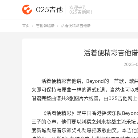
欢迎来到
025吉他网
！
首页
吉他弹唱谱
活着便精彩吉他谱


活着便精彩吉他谱_
2025-
活着便精彩吉他谱
，Beyond的一首歌，
夹即可保持与原曲一样的调式E调，当然也可以
唱谱完整曲谱共3张图片六线谱，由025吉他网上
《活着便精彩》是中国香港摇滚乐队Beyo
三子的心声，他们要以刺猬之刺来挑战主流乐坛
度新城劲爆音乐颁奖礼劲爆摇滚歌曲奖。本吉他