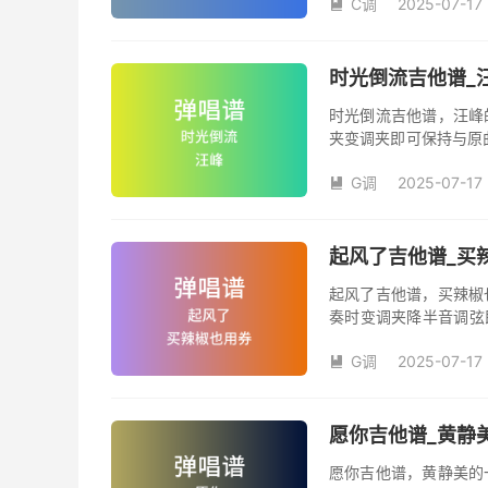
C调
2025-07-17
本吉他谱是根据陈洁仪

奏、尾奏编配，前半部
时光倒流吉他谱_
时光倒流吉他谱，汪峰
夹变调夹即可保持与原
《时光倒流》吉他弹唱
G调
2025-07-17
汪峰创作并演唱的歌曲

版G调指法编配，完整
弦的魅力和味道，是一
起风了吉他谱_买辣
起风了吉他谱，买辣椒
奏时变调夹降半音调弦
调变调夹品数。《起风
G调
2025-07-17
域部分，原曲太高，大

演唱时可以不用降半音
松。记谱部分，全部按
版，略难一点，但是多
愿你吉他谱_黄静美
复的话看好标记反复即
愿你吉他谱，黄静美的