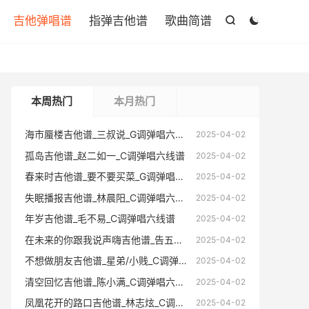

吉他弹唱谱
指弹吉他谱
歌曲简谱


本周热门
本月热门
海市蜃楼吉他谱_三叔说_G调弹唱六线谱
海市蜃楼
2025-04-02
孤岛吉他谱_赵二如一_C调弹唱六线谱
孤岛吉他
2025-04-02
春来时吉他谱_要不要买菜_G调弹唱六线谱
春来时吉
2025-04-02
失眠播报吉他谱_林晨阳_C调弹唱六线谱
失眠播报
2025-04-02
年岁吉他谱_毛不易_C调弹唱六线谱
年岁吉他
2025-04-02
在未来的你跟我说声嗨吉他谱_告五人_C调弹唱六线谱
在未来的你跟
2025-04-02
不想做朋友吉他谱_星弟/小贱_C调弹唱六线谱
不想做朋友
2025-04-02
清空回忆吉他谱_陈小满_C调弹唱六线谱
清空回忆
2025-04-02
凤凰花开的路口吉他谱_林志炫_C调弹唱六线谱
凤凰花开的
2025-04-02