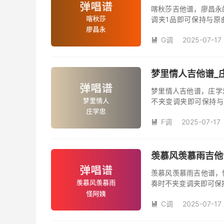
喀秋莎吉他谱，廖昌永
调夹1品即可保持与原
数。《喀秋莎》吉他弹
G调
2025-07-17

梦里情人吉他谱_庄
梦里情人吉他谱，庄学
不夹变调夹即可保持与
数。《梦里情人》吉他
F调
2025-07-17
人》是由庄学忠演唱的

和SOLO编配，值得推
羡慕风羡慕雨吉他谱
羡慕风羡慕雨吉他谱，
奏时不夹变调夹即可保
品数。《羡慕风羡慕雨
C调
2025-07-17
姨演唱的歌曲《羡慕风

版，旋律朗朗上口，节