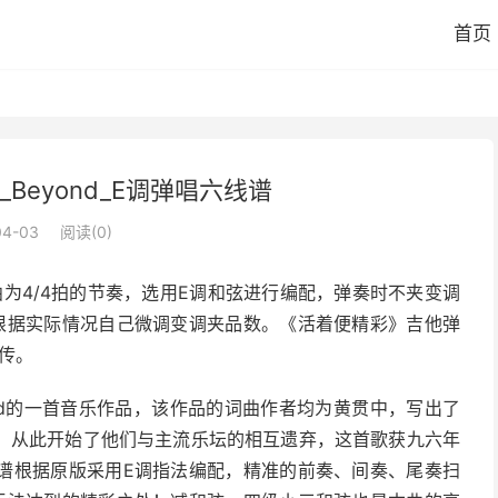
首页
Beyond_E调弹唱六线谱
04-03
阅读(
0
)
歌曲为4/4拍的节奏，选用E调和弦进行编配，弹奏时不夹变调
根据实际情况自己微调变调夹品数。《活着便精彩》吉他弹
传。
nd的一首音乐作品，该作品的词曲作者均为黄贯中，写出了
，从此开始了他们与主流乐坛的相互遗弃，这首歌获九六年
谱根据原版采用E调指法编配，精准的前奏、间奏、尾奏扫