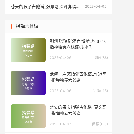
苍天的孩子吉他谱_张厚刚_C调弹唱六线谱
苍天的孩
2025-04-02
指弹吉他谱
加州旅馆指弹吉他谱_Eagles_
指弹独奏六线谱(版本2)
2025-04-06
阅读(88)
沧海一声笑指弹吉他谱_许冠杰
_指弹独奏六线谱
2025-04-06
阅读(115)
盛夏的果实指弹吉他谱_莫文蔚
_指弹独奏六线谱
2025-04-07
阅读(123)