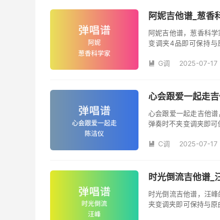
阿妮吉他谱_葱香
阿妮吉他谱，葱香科学
变调夹4品即可保持与
数。《阿妮》吉他弹唱
G调
2025-07-17

心会跟爱一起走吉
心会跟爱一起走吉他谱
弹奏时不夹变调夹即可
夹品数。《心会跟爱一
C调
2025-07-17
本吉他谱是根据陈洁仪

奏、尾奏编配，前半部
时光倒流吉他谱_
时光倒流吉他谱，汪峰
夹变调夹即可保持与原
《时光倒流》吉他弹唱