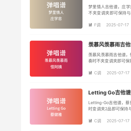
梦里情人吉他谱，庄学
不夹变调夹即可保持与
数。《梦里情人》吉他
F调
2025-07-17
人》是由庄学忠演唱的

和SOLO编配，值得推
羡慕风羡慕雨吉他谱
羡慕风羡慕雨吉他谱，
奏时不夹变调夹即可保
品数。《羡慕风羡慕雨
C调
2025-07-17
姨演唱的歌曲《羡慕风

版，旋律朗朗上口，节
Letting Go
Letting-Go吉
时变调夹2品即可保持
数。《Letting-G
C调
2025-07-17
