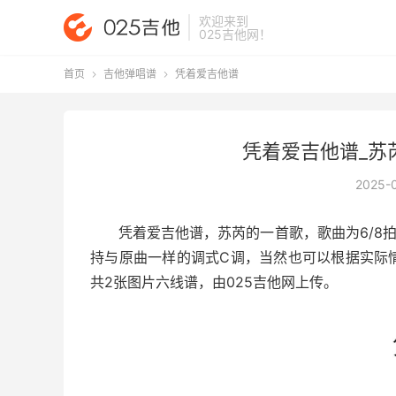
欢迎来到
025吉他网
！
首页
吉他弹唱谱
凭着爱吉他谱


凭着爱吉他谱_苏芮
2025-
凭着爱吉他谱
，苏芮的一首歌，歌曲为6/8
持与原曲一样的调式C调，当然也可以根据实际
共2张图片六线谱，由025吉他网上传。