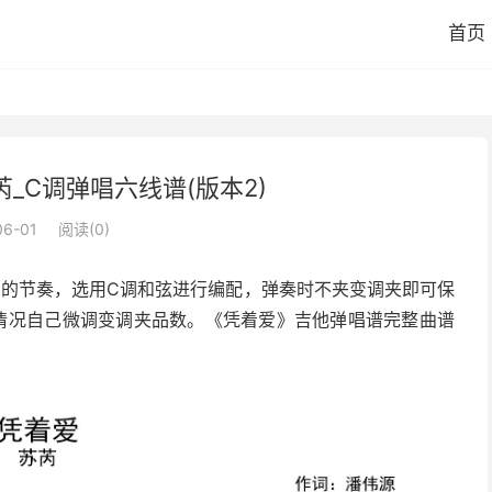
首页
_C调弹唱六线谱(版本2)
06-01
阅读(
0
)
拍的节奏，选用C调和弦进行编配，弹奏时不夹变调夹即可保
情况自己微调变调夹品数。《凭着爱》吉他弹唱谱完整曲谱