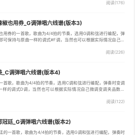
阅读(176)
，收录在他2005年发行的专辑《怒放的生命》中 。本吉他谱根据原
的前奏、间奏、尾奏，使用原版扫弦节奏及和弦编配，注意体会七和
首很适合吉他弹唱的经典歌曲，值得推荐学习！
椒也用券_G调弹唱六线谱(版本3)
也用券的一首歌，歌曲为4/4拍的节奏，选用G调和弦进行编配，弹
即可保持与原曲一样的调式#F调，当然也可以根据实际情况自己微
了》吉他弹唱谱完整曲谱共3张图片六线谱，由025吉他网上传。音
阅读(226)
部分人唱不上去，原调#F，所以选G调指法编配，降半音为原调。在
，直接低八度唱，然后低的话往上夹变调夹就可以了，唱起来会很轻
原版记谱，一个小节都没少，前奏间奏尾奏的钢琴伴奏全改成了吉他
加练习就能拿下来，可以试着挑战一下。不想练的可以省略。歌词反
_C调弹唱六线谱(版本4)
可，也可以自由反复。
一首歌，歌曲为4/4拍的节奏，选用C调和弦进行编配，弹奏时变调
一样的调式D调，当然也可以根据实际情况自己微调变调夹品数。
整曲谱共2张图片六线谱，由025吉他网上传。
阅读(122)
冠廷_G调弹唱六线谱(版本2)
廷的一首歌，歌曲为4/4拍的节奏，选用G调和弦进行编配，弹奏时