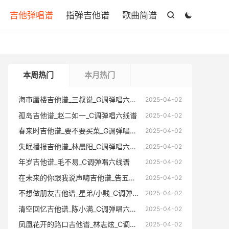

吉他弹唱谱
指弹吉他谱
歌曲简谱


本周热门
本月热门
海市蜃楼吉他谱_三叔说_G调弹唱六线谱
海市蜃楼
2025-04-02
孤岛吉他谱_赵二如一_C调弹唱六线谱
孤岛吉他
2025-04-02
春来时吉他谱_要不要买菜_G调弹唱六线谱
春来时吉
2025-04-02
失眠播报吉他谱_林晨阳_C调弹唱六线谱
失眠播报
2025-04-02
年岁吉他谱_毛不易_C调弹唱六线谱
年岁吉他
2025-04-02
在未来的你跟我说声嗨吉他谱_告五人_C调弹唱六线谱
在未来的你跟
2025-04-02
不想做朋友吉他谱_星弟/小贱_C调弹唱六线谱
不想做朋友
2025-04-02
清空回忆吉他谱_陈小满_C调弹唱六线谱
清空回忆
2025-04-02
凤凰花开的路口吉他谱_林志炫_C调弹唱六线谱
凤凰花开的
2025-04-02