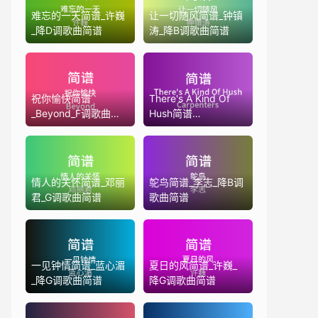
难忘的一天简谱_许巍
让一切随风简谱_钟镇
_降D调歌曲简谱
涛_降B调歌曲简谱
祝你愉快简谱
There's A Kind Of
_Beyond_F调歌曲简
Hush简谱
谱
_Carpenters_D调歌曲
简谱
情人的关怀简谱_邓丽
鸵鸟简谱_李志_降B调
君_G调歌曲简谱
歌曲简谱
一见钟情简谱_蓝心湄
夏日的风简谱_许巍_
_降G调歌曲简谱
降G调歌曲简谱