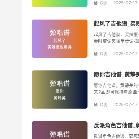
G调
2025-07-17
汪峰创作并演唱的歌曲

版G调指法编配，完整
弦的魅力和味道，是一
起风了吉他谱_买辣
起风了吉他谱，买辣椒
奏时变调夹降半音调弦
调变调夹品数。《起风
G调
2025-07-17
域部分，原曲太高，大

演唱时可以不用降半音
松。记谱部分，全部按
版，略难一点，但是多
愿你吉他谱_黄静美
复的话看好标记反复即
愿你吉他谱，黄静美的
夹2品即可保持与原曲
《愿你》吉他弹唱谱完
C调
2025-07-17

反派角色吉他谱_郭
反派角色吉他谱，郭冠