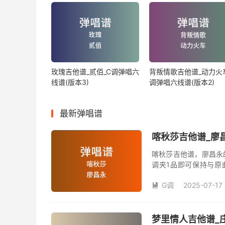
玫瑰吉他谱_贰佰_C调弹唱六
背叛情歌吉他谱_动力火车
线谱(版本3)
调弹唱六线谱(版本2)
最新弹唱谱
喀秋莎吉他谱_廖昌
喀秋莎吉他谱，廖昌永
调夹1品即可保持与原
数。《喀秋莎》吉他弹
G调
2025-07-17

梦里情人吉他谱_庄