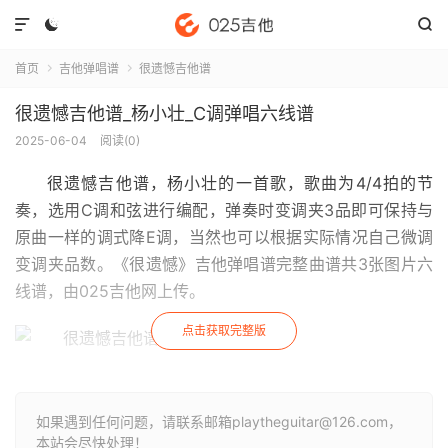



首页
吉他弹唱谱
很遗憾吉他谱


很遗憾吉他谱_杨小壮_C调弹唱六线谱
2025-06-04
阅读(
0
)
很遗憾吉他谱
，杨小壮的一首歌，歌曲为4/4拍的节
奏，选用C调和弦进行编配，弹奏时变调夹3品即可保持与
原曲一样的调式降E调，当然也可以根据实际情况自己微调
变调夹品数。《很遗憾》吉他弹唱谱完整曲谱共3张图片六
线谱，由025吉他网上传。
点击获取完整版
如果遇到任何问题，请联系邮箱playtheguitar@126.com，
本站会尽快处理！