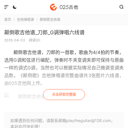



首页
吉他弹唱谱
颠倒歌吉他谱


颠倒歌吉他谱_刀郎_G调弹唱六线谱
2025-04-03
阅读(
0
)
颠倒歌吉他谱
，刀郎的一首歌，歌曲为4/4拍的节奏，
选用G调和弦进行编配，弹奏时不夹变调夹即可保持与原曲
一样的调式G调，当然也可以根据实际情况自己微调变调夹
品数。《颠倒歌》吉他弹唱谱完整曲谱共3张图片六线谱，
由025吉他网上传。
点击获取完整版
如果遇到任何问题，请联系邮箱playtheguitar@126.com，
本站会尽快处理！