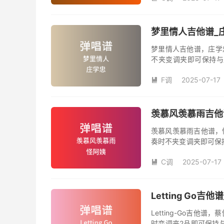
梦里情人吉他谱_庄
梦里情人吉他谱，庄学
不夹变调夹即可保持与
数。《梦里情人》吉他
F调
2025-07-17
人》是由庄学忠演唱的

和SOLO编配，值得推
羡慕风羡慕雨吉他谱
羡慕风羡慕雨吉他谱，
奏时不夹变调夹即可保
品数。《羡慕风羡慕雨
C调
2025-07-17
姨演唱的歌曲《羡慕风

版，旋律朗朗上口，节
Letting Go
Letting-Go吉
时变调夹2品即可保持