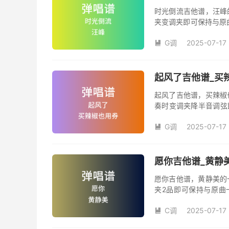
时光倒流吉他谱，汪峰
夹变调夹即可保持与原
《时光倒流》吉他弹唱
G调
2025-07-17
汪峰创作并演唱的歌曲

版G调指法编配，完整
弦的魅力和味道，是一
起风了吉他谱_买辣
起风了吉他谱，买辣椒
奏时变调夹降半音调弦
调变调夹品数。《起风
G调
2025-07-17
域部分，原曲太高，大

演唱时可以不用降半音
松。记谱部分，全部按
版，略难一点，但是多
愿你吉他谱_黄静美
复的话看好标记反复即
愿你吉他谱，黄静美的
夹2品即可保持与原曲
《愿你》吉他弹唱谱完
C调
2025-07-17
