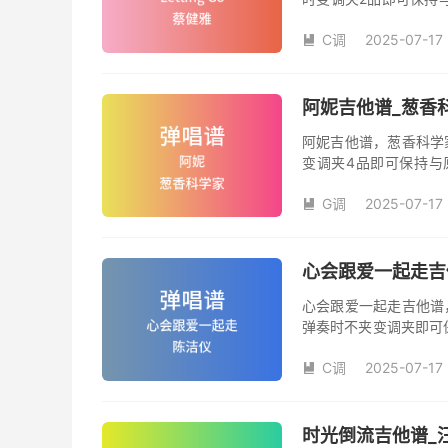
数。《Letting-G
C调
2025-07-17

阿妮吉他谱_葱香
阿妮吉他谱，葱香科学
变调夹4品即可保持与
数。《阿妮》吉他弹唱
G调
2025-07-17

心会跟爱一起走吉
心会跟爱一起走吉他谱
弹奏时不夹变调夹即可
夹品数。《心会跟爱一
C调
2025-07-17
本吉他谱是根据陈洁仪

奏、尾奏编配，前半部
时光倒流吉他谱_