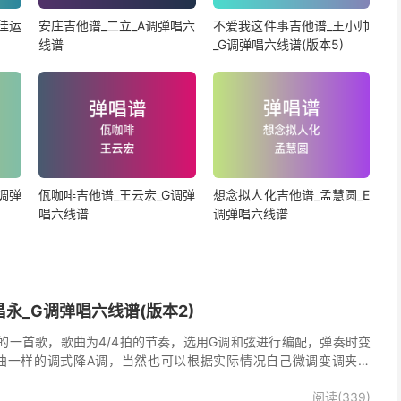
佳运
安庄吉他谱_二立_A调弹唱六
不爱我这件事吉他谱_王小帅
线谱
_G调弹唱六线谱(版本5)
调弹
佤咖啡吉他谱_王云宏_G调弹
想念拟人化吉他谱_孟慧圆_E
唱六线谱
调弹唱六线谱
永_G调弹唱六线谱(版本2)
的一首歌，歌曲为4/4拍的节奏，选用G调和弦进行编配，弹奏时变
曲一样的调式降A调，当然也可以根据实际情况自己微调变调夹品
唱谱完整曲谱共2张图片六线谱，由025吉他网上传。
阅读(339)