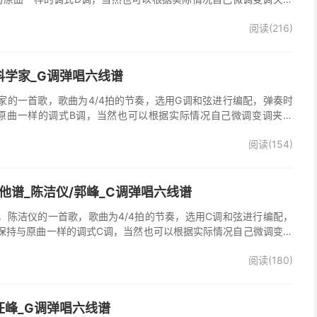
o》吉他弹唱谱完整曲谱共3张图片六线谱，由025吉他网上传。
阅读(216)
科学家_G调弹唱六线谱
家的一首歌，歌曲为4/4拍的节奏，选用G调和弦进行编配，弹奏时
原曲一样的调式B调，当然也可以根据实际情况自己微调变调夹品
谱完整曲谱共2张图片六线谱，由025吉他网上传。
阅读(154)
他谱_陈洁仪/郭峰_C调弹唱六线谱
，陈洁仪的一首歌，歌曲为4/4拍的节奏，选用C调和弦进行编配，
保持与原曲一样的调式C调，当然也可以根据实际情况自己微调变调
起走》吉他弹唱谱完整曲谱共3张图片六线谱，由025吉他网上传。
阅读(180)
、郭峰演唱的《心会跟爱一起走》歌曲原版编配，完整的前奏、间
分分解节奏，后半部分扫弦节奏，效果很好。
汪峰_G调弹唱六线谱