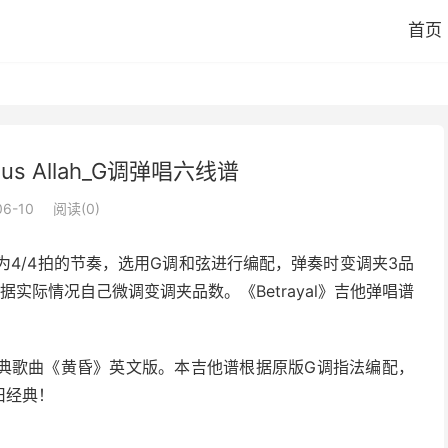
首页
Jus Allah_G调弹唱六线谱
06-10
阅读(
0
)
，歌曲为4/4拍的节奏，选用G调和弦进行编配，弹奏时变调夹3品
实际情况自己微调变调夹品数。《Betrayal》吉他弹唱谱
的周传雄经典歌曲《黄昏》英文版。本吉他谱根据原版G调指法编配，
旧经典！