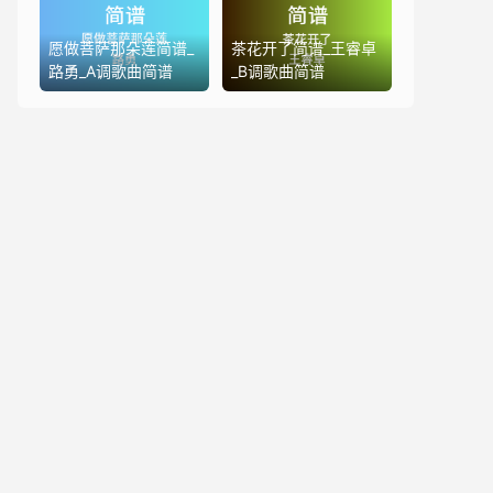
愿做菩萨那朵莲简谱_
茶花开了简谱_王睿卓
路勇_A调歌曲简谱
_B调歌曲简谱