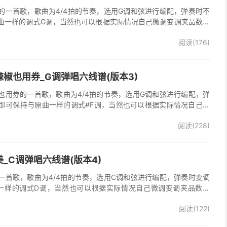
的一首歌，歌曲为4/4拍的节奏，选用G调和弦进行编配，弹奏时不
曲一样的调式G调，当然也可以根据实际情况自己微调变调夹品数。
谱完整曲谱共3张图片六线谱，由025吉他网上传。《时光倒流》是
阅读(176)
，收录在他2005年发行的专辑《怒放的生命》中 。本吉他谱根据原
的前奏、间奏、尾奏，使用原版扫弦节奏及和弦编配，注意体会七和
首很适合吉他弹唱的经典歌曲，值得推荐学习！
椒也用券_G调弹唱六线谱(版本3)
也用券的一首歌，歌曲为4/4拍的节奏，选用G调和弦进行编配，弹
即可保持与原曲一样的调式#F调，当然也可以根据实际情况自己微
了》吉他弹唱谱完整曲谱共3张图片六线谱，由025吉他网上传。音
阅读(228)
部分人唱不上去，原调#F，所以选G调指法编配，降半音为原调。在
，直接低八度唱，然后低的话往上夹变调夹就可以了，唱起来会很轻
原版记谱，一个小节都没少，前奏间奏尾奏的钢琴伴奏全改成了吉他
加练习就能拿下来，可以试着挑战一下。不想练的可以省略。歌词反
_C调弹唱六线谱(版本4)
可，也可以自由反复。
一首歌，歌曲为4/4拍的节奏，选用C调和弦进行编配，弹奏时变调
一样的调式D调，当然也可以根据实际情况自己微调变调夹品数。
整曲谱共2张图片六线谱，由025吉他网上传。
阅读(122)