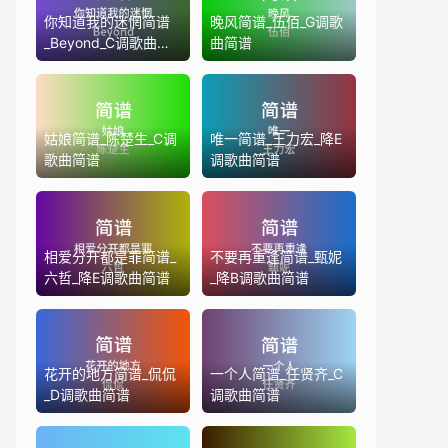
你知道我的迷惘简谱
晚风简谱_伍佰_G调歌
_Beyond_C调歌曲简
曲简谱
谱
姑娘简谱_陈楚生_C调
唯一简谱_王力宏_降E
歌曲简谱
调歌曲简谱
相爱分开都是罪简谱_
不要再重逢简谱_甄妮
六哲_降E调歌曲简谱
_降B调歌曲简谱
花开的地方简谱_侃侃
一个人简谱_任贤齐_C
_D调歌曲简谱
调歌曲简谱