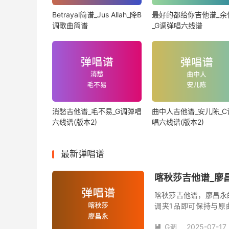
Betrayal简谱_Jus Allah_降B
最好的都给你吉他谱_余
调歌曲简谱
_G调弹唱六线谱
消愁吉他谱_毛不易_G调弹唱
曲中人吉他谱_安儿陈_C
六线谱(版本2)
唱六线谱(版本2)
最新弹唱谱
喀秋莎吉他谱_廖昌
喀秋莎吉他谱，廖昌永
调夹1品即可保持与原
数。《喀秋莎》吉他弹
G调
2025-07-17
