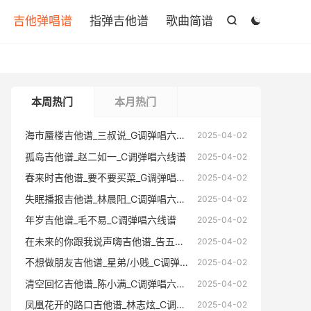

吉他弹唱谱
指弹吉他谱
歌曲简谱


本周热门
本月热门
海市蜃楼吉他谱_三叔说_G调弹唱六线谱
海市蜃楼
2025-04-02
孤岛吉他谱_赵二如一_C调弹唱六线谱
孤岛吉他
2025-04-02
春来时吉他谱_要不要买菜_G调弹唱六线谱
春来时吉
2025-04-02
失眠播报吉他谱_林晨阳_C调弹唱六线谱
失眠播报
2025-04-02
年岁吉他谱_毛不易_C调弹唱六线谱
年岁吉他
2025-04-02
在未来的你跟我说声嗨吉他谱_告五人_C调弹唱六线谱
在未来的你跟
2025-04-02
不想做朋友吉他谱_星弟/小贱_C调弹唱六线谱
不想做朋友
2025-04-02
清空回忆吉他谱_陈小满_C调弹唱六线谱
清空回忆
2025-04-02
凤凰花开的路口吉他谱_林志炫_C调弹唱六线谱
凤凰花开的
2025-04-02