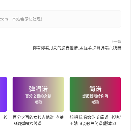
26.com，本站会尽快处理！
下一篇
你看你看月亮的脸吉他谱_孟庭苇_G调弹唱六线谱
_老
百分之百的女孩吉他谱_老狼
想把我唱给你听简谱_老狼/
_G调弹唱六线谱
王婧_B调歌曲简谱(版本2)