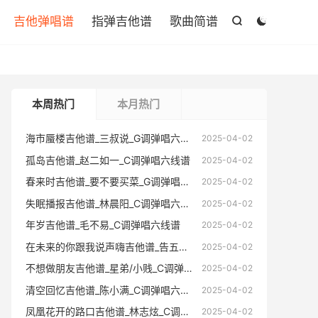

吉他弹唱谱
指弹吉他谱
歌曲简谱


本周热门
本月热门
海市蜃楼吉他谱_三叔说_G调弹唱六线谱
海市蜃楼
2025-04-02
孤岛吉他谱_赵二如一_C调弹唱六线谱
孤岛吉他
2025-04-02
春来时吉他谱_要不要买菜_G调弹唱六线谱
春来时吉
2025-04-02
失眠播报吉他谱_林晨阳_C调弹唱六线谱
失眠播报
2025-04-02
年岁吉他谱_毛不易_C调弹唱六线谱
年岁吉他
2025-04-02
在未来的你跟我说声嗨吉他谱_告五人_C调弹唱六线谱
在未来的你跟
2025-04-02
不想做朋友吉他谱_星弟/小贱_C调弹唱六线谱
不想做朋友
2025-04-02
清空回忆吉他谱_陈小满_C调弹唱六线谱
清空回忆
2025-04-02
凤凰花开的路口吉他谱_林志炫_C调弹唱六线谱
凤凰花开的
2025-04-02