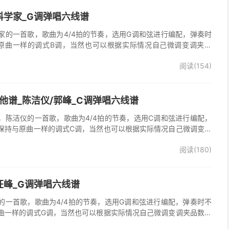
科学家_G调弹唱六线谱
家的一首歌，歌曲为4/4拍的节奏，选用G调和弦进行编配，弹奏时
原曲一样的调式B调，当然也可以根据实际情况自己微调变调夹品
谱完整曲谱共2张图片六线谱，由025吉他网上传。
阅读(154)
他谱_陈洁仪/郭峰_C调弹唱六线谱
，陈洁仪的一首歌，歌曲为4/4拍的节奏，选用C调和弦进行编配，
保持与原曲一样的调式C调，当然也可以根据实际情况自己微调变调
起走》吉他弹唱谱完整曲谱共3张图片六线谱，由025吉他网上传。
阅读(180)
、郭峰演唱的《心会跟爱一起走》歌曲原版编配，完整的前奏、间
分分解节奏，后半部分扫弦节奏，效果很好。
汪峰_G调弹唱六线谱
的一首歌，歌曲为4/4拍的节奏，选用G调和弦进行编配，弹奏时不
曲一样的调式G调，当然也可以根据实际情况自己微调变调夹品数。
谱完整曲谱共3张图片六线谱，由025吉他网上传。《时光倒流》是