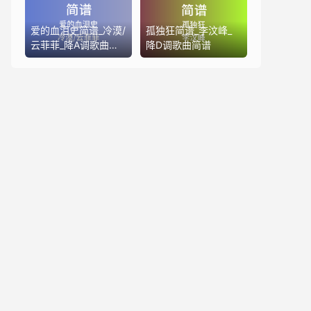
爱的血泪史简谱_冷漠/
孤独狂简谱_李汶峰_
云菲菲_降A调歌曲简
降D调歌曲简谱
谱