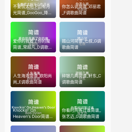
不要慌太阳下山有月
你怎么说简谱_邓丽君
光简谱_GooGoo_降G
_F调歌曲简谱
调歌曲简谱
爱你的我着了你的魔
踏山河简谱_七叔_G调
简谱_常超凡_D调歌曲
歌曲简谱
简谱
人生海海简谱_欧阳尚
碎银几两简谱_轩东_C
尚_E调歌曲简谱
调歌曲简谱
Knockin' On
你看时间等过谁简谱_
Heaven's Door简谱
张艺迈_G调歌曲简谱
_Bob Dylan_G调歌曲
简谱