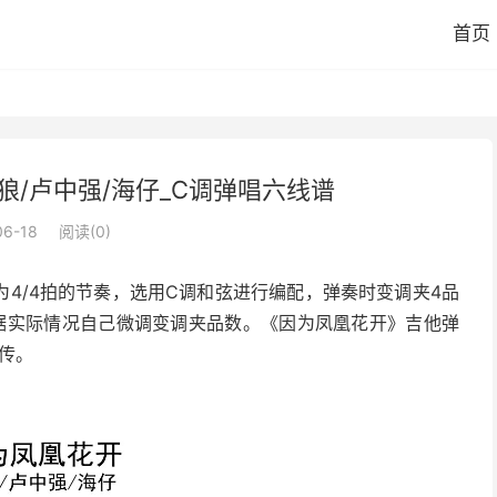
首页
狼/卢中强/海仔_C调弹唱六线谱
06-18
阅读(
0
)
为4/4拍的节奏，选用C调和弦进行编配，弹奏时变调夹4品
据实际情况自己微调变调夹品数。《因为凤凰花开》吉他弹
传。