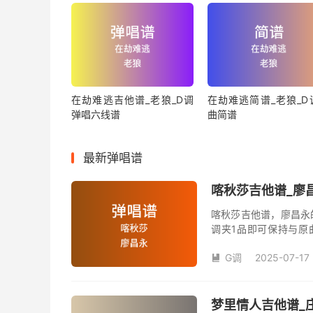
在劫难逃吉他谱_老狼_D调
在劫难逃简谱_老狼_D
弹唱六线谱
曲简谱
最新弹唱谱
喀秋莎吉他谱_廖昌
喀秋莎吉他谱，廖昌永
调夹1品即可保持与原
数。《喀秋莎》吉他弹
G调
2025-07-17

梦里情人吉他谱_庄