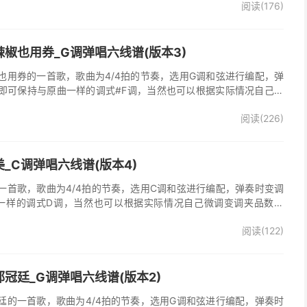
阅读(176)
，收录在他2005年发行的专辑《怒放的生命》中 。本吉他谱根据原
的前奏、间奏、尾奏，使用原版扫弦节奏及和弦编配，注意体会七和
首很适合吉他弹唱的经典歌曲，值得推荐学习！
椒也用券_G调弹唱六线谱(版本3)
也用券的一首歌，歌曲为4/4拍的节奏，选用G调和弦进行编配，弹
即可保持与原曲一样的调式#F调，当然也可以根据实际情况自己微
了》吉他弹唱谱完整曲谱共3张图片六线谱，由025吉他网上传。音
阅读(226)
部分人唱不上去，原调#F，所以选G调指法编配，降半音为原调。在
，直接低八度唱，然后低的话往上夹变调夹就可以了，唱起来会很轻
原版记谱，一个小节都没少，前奏间奏尾奏的钢琴伴奏全改成了吉他
加练习就能拿下来，可以试着挑战一下。不想练的可以省略。歌词反
_C调弹唱六线谱(版本4)
可，也可以自由反复。
一首歌，歌曲为4/4拍的节奏，选用C调和弦进行编配，弹奏时变调
一样的调式D调，当然也可以根据实际情况自己微调变调夹品数。
整曲谱共2张图片六线谱，由025吉他网上传。
阅读(122)
冠廷_G调弹唱六线谱(版本2)
廷的一首歌，歌曲为4/4拍的节奏，选用G调和弦进行编配，弹奏时