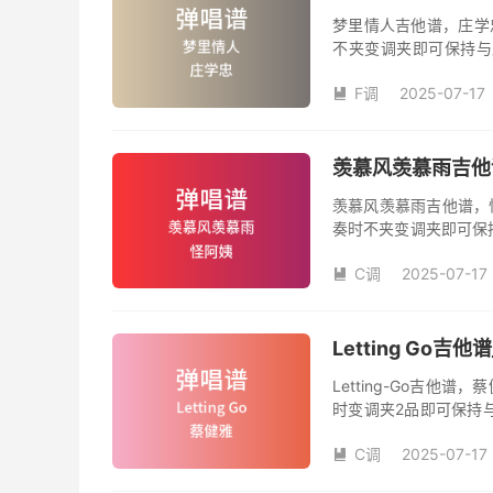
梦里情人吉他谱，庄学
不夹变调夹即可保持与
数。《梦里情人》吉他
F调
2025-07-17
人》是由庄学忠演唱的

和SOLO编配，值得推
羡慕风羡慕雨吉他谱
羡慕风羡慕雨吉他谱，
奏时不夹变调夹即可保
品数。《羡慕风羡慕雨
C调
2025-07-17
姨演唱的歌曲《羡慕风

版，旋律朗朗上口，节
Letting Go
Letting-Go吉
时变调夹2品即可保持
数。《Letting-G
C调
2025-07-17
