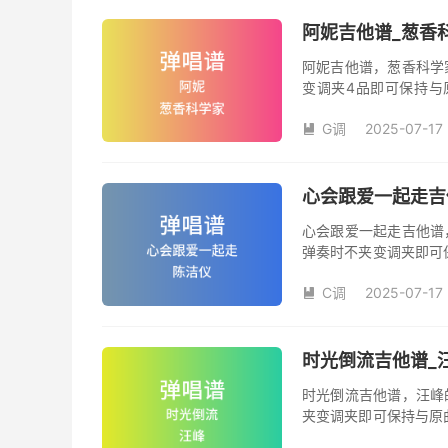
阿妮吉他谱_葱香
阿妮吉他谱，葱香科学
变调夹4品即可保持与
数。《阿妮》吉他弹唱
G调
2025-07-17

心会跟爱一起走吉
心会跟爱一起走吉他谱
弹奏时不夹变调夹即可
夹品数。《心会跟爱一
C调
2025-07-17
本吉他谱是根据陈洁仪

奏、尾奏编配，前半部
时光倒流吉他谱_
时光倒流吉他谱，汪峰
夹变调夹即可保持与原
《时光倒流》吉他弹唱