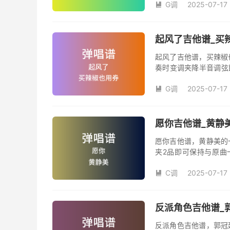
G调
2025-07-17
汪峰创作并演唱的歌曲

版G调指法编配，完整
弦的魅力和味道，是一
起风了吉他谱_买辣
起风了吉他谱，买辣椒
奏时变调夹降半音调弦
调变调夹品数。《起风
G调
2025-07-17
域部分，原曲太高，大

演唱时可以不用降半音
松。记谱部分，全部按
版，略难一点，但是多
愿你吉他谱_黄静美
复的话看好标记反复即
愿你吉他谱，黄静美的
夹2品即可保持与原曲
《愿你》吉他弹唱谱完
C调
2025-07-17

反派角色吉他谱_郭
反派角色吉他谱，郭冠