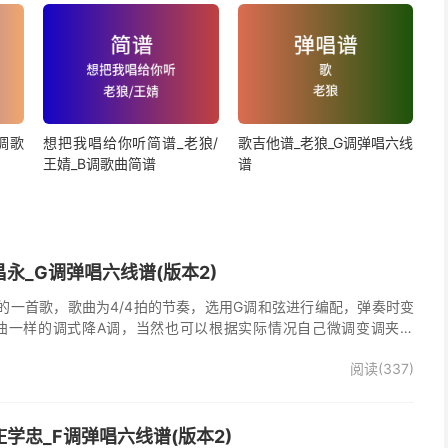
调歌
想把我唱给你听简谱_老狼/
歌吉他谱_老狼_G调弹唱六线
王婧_B调歌曲简谱
谱
永_G调弹唱六线谱(版本2)
的一首歌，歌曲为4/4拍的节奏，选用G调和弦进行编配，弹奏时变
曲一样的调式降A调，当然也可以根据实际情况自己微调变调夹品
唱谱完整曲谱共2张图片六线谱，由025吉他网上传。
阅读(337)
学忠_F调弹唱六线谱(版本2)