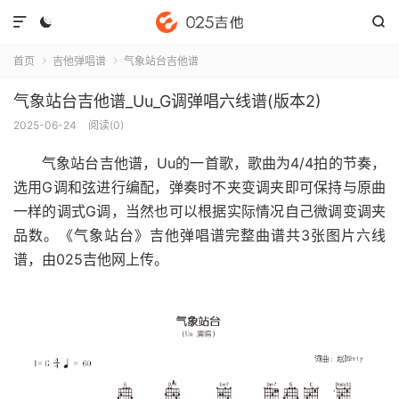



首页
吉他弹唱谱
气象站台吉他谱


气象站台吉他谱_Uu_G调弹唱六线谱(版本2)
2025-06-24
阅读(
0
)
气象站台吉他谱
，Uu的一首歌，歌曲为4/4拍的节奏，
选用G调和弦进行编配，弹奏时不夹变调夹即可保持与原曲
一样的调式G调，当然也可以根据实际情况自己微调变调夹
品数。《气象站台》吉他弹唱谱完整曲谱共3张图片六线
谱，由025吉他网上传。