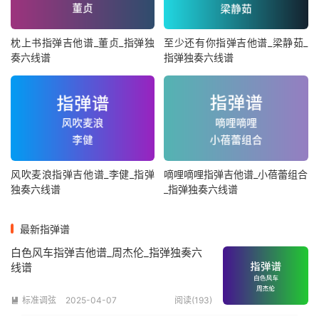
枕上书指弹吉他谱_董贞_指弹独
至少还有你指弹吉他谱_梁静茹_
奏六线谱
指弹独奏六线谱
风吹麦浪指弹吉他谱_李健_指弹
嘀哩嘀哩指弹吉他谱_小蓓蕾组合
独奏六线谱
_指弹独奏六线谱
最新指弹谱
白色风车指弹吉他谱_周杰伦_指弹独奏六
线谱
标准调弦
2025-04-07
阅读(193)
