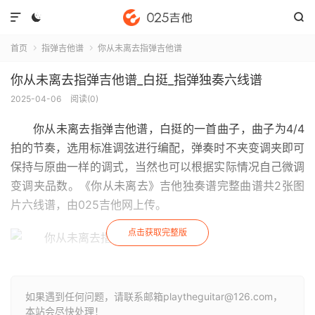



首页
指弹吉他谱
你从未离去指弹吉他谱


你从未离去指弹吉他谱_白挺_指弹独奏六线谱
2025-04-06
阅读(
0
)
你从未离去指弹吉他谱
，白挺的一首曲子，曲子为4/4
拍的节奏，选用标准调弦进行编配，弹奏时不夹变调夹即可
保持与原曲一样的调式，当然也可以根据实际情况自己微调
变调夹品数。《你从未离去》吉他独奏谱完整曲谱共2张图
片六线谱，由025吉他网上传。
点击获取完整版
如果遇到任何问题，请联系邮箱playtheguitar@126.com，
本站会尽快处理！