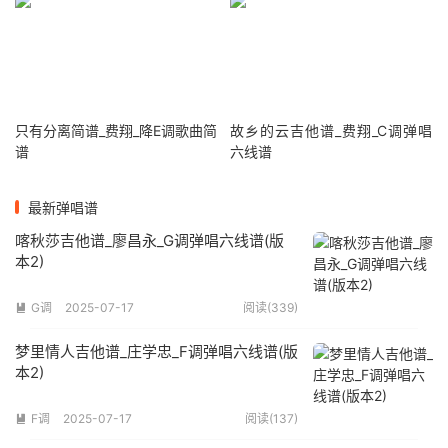
只有分离简谱_费翔_降E调歌曲简
故乡的云吉他谱_费翔_C调弹唱
谱
六线谱
最新弹唱谱
喀秋莎吉他谱_廖昌永_G调弹唱六线谱(版
本2)
G调
2025-07-17
阅读(339)

梦里情人吉他谱_庄学忠_F调弹唱六线谱(版
本2)
F调
2025-07-17
阅读(137)
