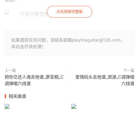
点击获取完整版
如果遇到任何问题，请联系邮箱playtheguitar@126.com，
本站会尽快处理！
上一篇
下一篇
把你交还人海吉他谱_廖亚桐_C
爱情码头吉他谱_郑源_C调弹唱
调弹唱六线谱
六线谱
相关曲谱