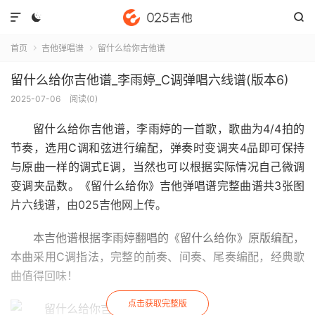



首页
吉他弹唱谱
留什么给你吉他谱


留什么给你吉他谱_李雨婷_C调弹唱六线谱(版本6)
2025-07-06
阅读(
0
)
留什么给你吉他谱
，李雨婷的一首歌，歌曲为4/4拍的
节奏，选用C调和弦进行编配，弹奏时变调夹4品即可保持
与原曲一样的调式E调，当然也可以根据实际情况自己微调
变调夹品数。《留什么给你》吉他弹唱谱完整曲谱共3张图
片六线谱，由025吉他网上传。
本吉他谱根据李雨婷翻唱的《留什么给你》原版编配，
本曲采用C调指法，完整的前奏、间奏、尾奏编配，经典歌
曲值得回味！
点击获取完整版