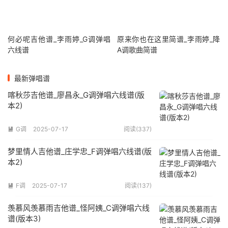
何必呢吉他谱_李雨婷_G调弹唱
原来你也在这里简谱_李雨婷_降
六线谱
A调歌曲简谱
最新弹唱谱
喀秋莎吉他谱_廖昌永_G调弹唱六线谱(版
本2)
G调
2025-07-17
阅读(337)

梦里情人吉他谱_庄学忠_F调弹唱六线谱(版
本2)
F调
2025-07-17
阅读(137)

羡慕风羡慕雨吉他谱_怪阿姨_C调弹唱六线
谱(版本3)