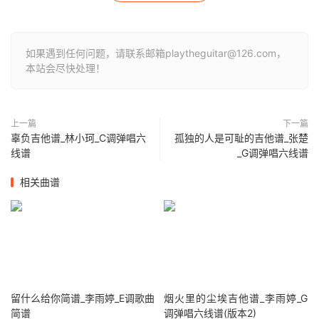
如果遇到任何问题，请联系邮箱playtheguitar@126.com，
本站会尽快处理！
上一篇
下一篇
辜负吉他谱_林小珂_C调弹唱六
孤独的人是可耻的吉他谱_张楚
线谱
_G调弹唱六线谱
相关曲谱
留什么给你简谱_李雨婷_E调歌曲
烟火里的尘埃吉他谱_李雨婷_G
简谱
调弹唱六线谱(版本2)