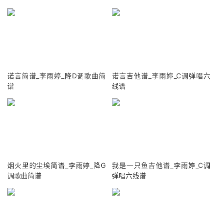
诺言简谱_李雨婷_降D调歌曲简
诺言吉他谱_李雨婷_C调弹唱六
谱
线谱
烟火里的尘埃简谱_李雨婷_降G
我是一只鱼吉他谱_李雨婷_C调
调歌曲简谱
弹唱六线谱