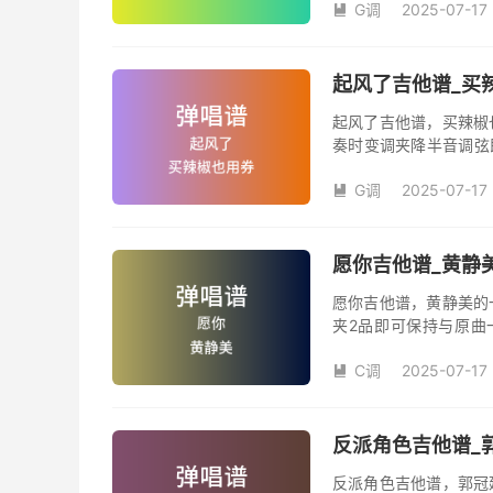
G调
2025-07-17
汪峰创作并演唱的歌曲

版G调指法编配，完整
弦的魅力和味道，是一
起风了吉他谱_买辣
起风了吉他谱，买辣椒
奏时变调夹降半音调弦
调变调夹品数。《起风
G调
2025-07-17
域部分，原曲太高，大

演唱时可以不用降半音
松。记谱部分，全部按
版，略难一点，但是多
愿你吉他谱_黄静美
复的话看好标记反复即
愿你吉他谱，黄静美的
夹2品即可保持与原曲
《愿你》吉他弹唱谱完
C调
2025-07-17

反派角色吉他谱_郭
反派角色吉他谱，郭冠