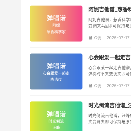
阿妮吉他谱_葱香
阿妮吉他谱，葱香科学
变调夹4品即可保持与
数。《阿妮》吉他弹唱
G调
2025-07-17

心会跟爱一起走吉
心会跟爱一起走吉他谱
弹奏时不夹变调夹即可
夹品数。《心会跟爱一
C调
2025-07-17
本吉他谱是根据陈洁仪

奏、尾奏编配，前半部
时光倒流吉他谱_
时光倒流吉他谱，汪峰
夹变调夹即可保持与原
《时光倒流》吉他弹唱