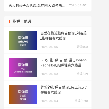
苍天的孩子吉他谱_张厚刚_C调弹唱六线谱
苍天的孩
2025-04-02
指弹吉他谱
当爱在靠近指弹吉他谱_刘若英
_指弹独奏六线谱
2025-04-05
阅读(83)
卡农指弹吉他谱_Johann
Pachelbel_指弹独奏六线谱
2025-04-03
阅读(92)
梦驼铃指弹吉他谱_费玉清_指
弹独奏六线谱
2025-04-04
阅读(369)