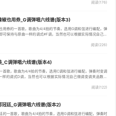
阅读(176)
，收录在他2005年发行的专辑《怒放的生命》中 。本吉他谱根据原
的前奏、间奏、尾奏，使用原版扫弦节奏及和弦编配，注意体会七和
首很适合吉他弹唱的经典歌曲，值得推荐学习！
椒也用券_G调弹唱六线谱(版本3)
也用券的一首歌，歌曲为4/4拍的节奏，选用G调和弦进行编配，弹
即可保持与原曲一样的调式#F调，当然也可以根据实际情况自己微
了》吉他弹唱谱完整曲谱共3张图片六线谱，由025吉他网上传。音
阅读(226)
部分人唱不上去，原调#F，所以选G调指法编配，降半音为原调。在
，直接低八度唱，然后低的话往上夹变调夹就可以了，唱起来会很轻
原版记谱，一个小节都没少，前奏间奏尾奏的钢琴伴奏全改成了吉他
加练习就能拿下来，可以试着挑战一下。不想练的可以省略。歌词反
_C调弹唱六线谱(版本4)
可，也可以自由反复。
一首歌，歌曲为4/4拍的节奏，选用C调和弦进行编配，弹奏时变调
一样的调式D调，当然也可以根据实际情况自己微调变调夹品数。
整曲谱共2张图片六线谱，由025吉他网上传。
阅读(122)
冠廷_G调弹唱六线谱(版本2)
廷的一首歌，歌曲为4/4拍的节奏，选用G调和弦进行编配，弹奏时