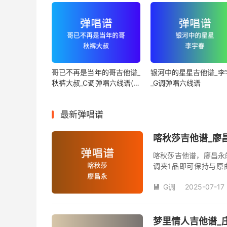
哥已不再是当年的哥吉他谱_
银河中的星星吉他谱_李
秋裤大叔_C调弹唱六线谱(版
_G调弹唱六线谱
本2)
最新弹唱谱
喀秋莎吉他谱_廖昌
喀秋莎吉他谱，廖昌永
调夹1品即可保持与原
数。《喀秋莎》吉他弹
G调
2025-07-17

梦里情人吉他谱_庄