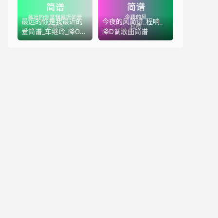
最远的你是我最近的
今夜的风简谱_程响_
爱简谱_车继玲_降G调
降D调歌曲简谱
歌曲简谱