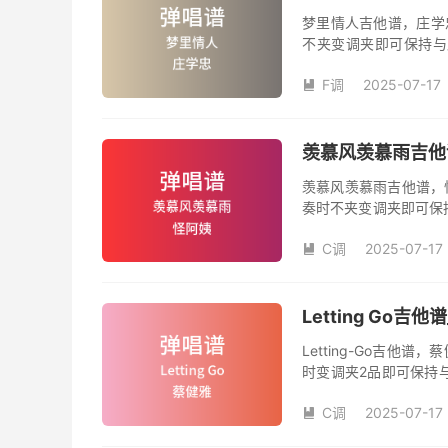
梦里情人吉他谱，庄学
不夹变调夹即可保持与
数。《梦里情人》吉他
F调
2025-07-17
人》是由庄学忠演唱的

和SOLO编配，值得推
羡慕风羡慕雨吉他谱
羡慕风羡慕雨吉他谱，
奏时不夹变调夹即可保
品数。《羡慕风羡慕雨
C调
2025-07-17
姨演唱的歌曲《羡慕风

版，旋律朗朗上口，节
Letting Go
Letting-Go吉
时变调夹2品即可保持
数。《Letting-G
C调
2025-07-17
