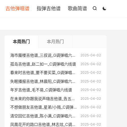

吉他弹唱谱
指弹吉他谱
歌曲简谱


本周热门
本月热门
海市蜃楼吉他谱_三叔说_G调弹唱六线谱
海市蜃楼
2025-04-02
孤岛吉他谱_赵二如一_C调弹唱六线谱
孤岛吉他
2025-04-02
春来时吉他谱_要不要买菜_G调弹唱六线谱
春来时吉
2025-04-02
失眠播报吉他谱_林晨阳_C调弹唱六线谱
失眠播报
2025-04-02
年岁吉他谱_毛不易_C调弹唱六线谱
年岁吉他
2025-04-02
在未来的你跟我说声嗨吉他谱_告五人_C调弹唱六线谱
在未来的你跟
2025-04-02
不想做朋友吉他谱_星弟/小贱_C调弹唱六线谱
不想做朋友
2025-04-02
清空回忆吉他谱_陈小满_C调弹唱六线谱
清空回忆
2025-04-02
凤凰花开的路口吉他谱_林志炫_C调弹唱六线谱
凤凰花开的
2025-04-02