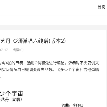
首页
艺丹_G调弹唱六线谱(版本2)
07-17
阅读(
0
)
4/4拍的节奏，选用G调和弦进行编配，弹奏时不夹变调夹
据实际情况自己微调变调夹品数。《多少个宇宙》吉他弹唱
。