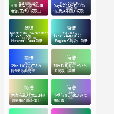
想把我唱给你听简谱_
Days Of My Past简
老狼/王婧_B调歌曲简
谱_贵族乐团_G调歌曲
谱(版本2)
简谱
Knockin' On
Take It Easy简谱
Heaven's Door简谱
_Eagles_G调歌曲简谱
_Bob Dylan_G调歌曲
简谱
烟花江简谱_钟镇涛_
相思的毒简谱_常超凡
降B调歌曲简谱
_D调歌曲简谱
大海简谱_张雨生_降B
小秋简谱_马良_F调歌
调歌曲简谱(版本2)
曲简谱