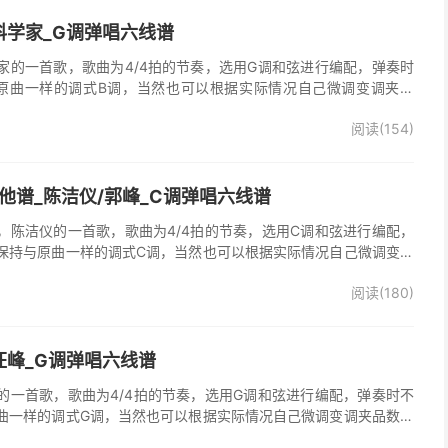
科学家_G调弹唱六线谱
家的一首歌，歌曲为4/4拍的节奏，选用G调和弦进行编配，弹奏时
原曲一样的调式B调，当然也可以根据实际情况自己微调变调夹品
谱完整曲谱共2张图片六线谱，由025吉他网上传。
阅读(154)
他谱_陈洁仪/郭峰_C调弹唱六线谱
，陈洁仪的一首歌，歌曲为4/4拍的节奏，选用C调和弦进行编配，
保持与原曲一样的调式C调，当然也可以根据实际情况自己微调变调
起走》吉他弹唱谱完整曲谱共3张图片六线谱，由025吉他网上传。
阅读(180)
、郭峰演唱的《心会跟爱一起走》歌曲原版编配，完整的前奏、间
分分解节奏，后半部分扫弦节奏，效果很好。
汪峰_G调弹唱六线谱
的一首歌，歌曲为4/4拍的节奏，选用G调和弦进行编配，弹奏时不
曲一样的调式G调，当然也可以根据实际情况自己微调变调夹品数。
谱完整曲谱共3张图片六线谱，由025吉他网上传。《时光倒流》是