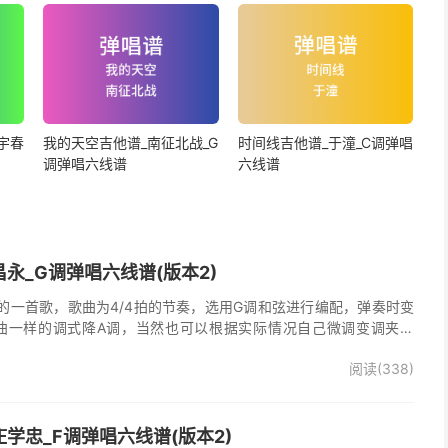
宇春
我的天空吉他谱_南征北战_G
时间线吉他谱_于潼_C调弹唱
调弹唱六线谱
六线谱
永_G调弹唱六线谱(版本2)
的一首歌，歌曲为4/4拍的节奏，选用G调和弦进行编配，弹奏时变
曲一样的调式降A调，当然也可以根据实际情况自己微调变调夹品
唱谱完整曲谱共2张图片六线谱，由025吉他网上传。
阅读(338)
学忠_F调弹唱六线谱(版本2)