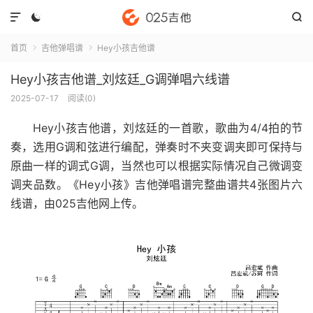



首页
吉他弹唱谱
Hey小孩吉他谱


Hey小孩吉他谱_刘炫廷_G调弹唱六线谱
2025-07-17
阅读(
0
)
Hey小孩吉他谱
，刘炫廷的一首歌，歌曲为4/4拍的节
奏，选用G调和弦进行编配，弹奏时不夹变调夹即可保持与
原曲一样的调式G调，当然也可以根据实际情况自己微调变
调夹品数。《Hey小孩》吉他弹唱谱完整曲谱共4张图片六
线谱，由025吉他网上传。