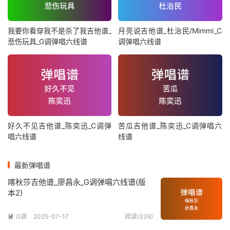
我要你看穿我不是杀了我吉他谱_
月亮说吉他谱_杜治民/Mimmi_C
悲伤玩具_G调弹唱六线谱
调弹唱六线谱
好久不见吉他谱_陈奕迅_C调弹
苦瓜吉他谱_陈奕迅_C调弹唱六
唱六线谱
线谱
最新弹唱谱
喀秋莎吉他谱_廖昌永_G调弹唱六线谱(版
本2)
G调
2025-07-17
阅读(338)
