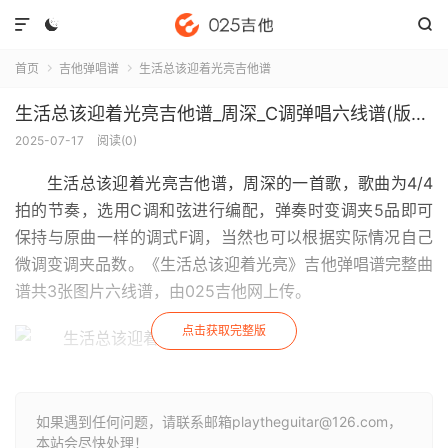



首页
吉他弹唱谱
生活总该迎着光亮吉他谱


生活总该迎着光亮吉他谱_周深_C调弹唱六线谱(版本2)
2025-07-17
阅读(
0
)
生活总该迎着光亮吉他谱
，周深的一首歌，歌曲为4/4
拍的节奏，选用C调和弦进行编配，弹奏时变调夹5品即可
保持与原曲一样的调式F调，当然也可以根据实际情况自己
微调变调夹品数。《生活总该迎着光亮》吉他弹唱谱完整曲
谱共3张图片六线谱，由025吉他网上传。
点击获取完整版
如果遇到任何问题，请联系邮箱playtheguitar@126.com，
本站会尽快处理！