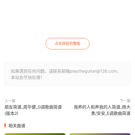
点击获取完整版
如果遇到任何问题，请联系邮箱playtheguitar@126.com，
本站会尽快处理！
上一篇
下一篇
朋友简谱_周华健_G调歌曲简谱
我养的人和养我的人简谱_杨大
(版本2)
勇/安安_E调歌曲简谱
相关曲谱