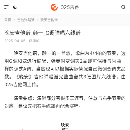



首页
吉他弹唱谱
晚安吉他谱


晚安吉他谱_颜一_G调弹唱六线谱
2025-04-05
阅读(
0
)
晚安吉他谱
，颜一的一首歌，歌曲为4/4拍的节奏，选
用G调和弦进行编配，弹奏时变调夹2品即可保持与原曲一
样的调式A调，当然也可以根据实际情况自己微调变调夹品
数。《晚安》吉他弹唱谱完整曲谱共3张图片六线谱，由
025吉他网上传。
演奏要点：演唱部分有很多三连音，注意与右手节奏的
对应，建议先把右手练熟再配合演唱。