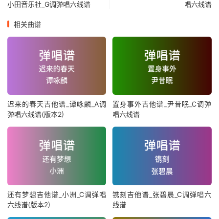
小田音乐社_G调弹唱六线谱
唱六线谱
相关曲谱
迟来的春天吉他谱_谭咏麟_A调
置身事外吉他谱_尹昔眠_C调弹
弹唱六线谱(版本2)
唱六线谱
还有梦想吉他谱_小洲_C调弹唱
镌刻吉他谱_张碧晨_C调弹唱六
六线谱(版本2)
线谱