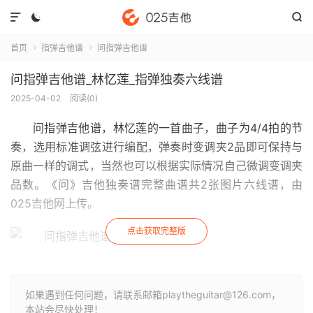



首页
指弹吉他谱
问指弹吉他谱


问指弹吉他谱_林忆莲_指弹独奏六线谱
2025-04-02
阅读(
0
)
问指弹吉他谱
，林忆莲的一首曲子，曲子为4/4拍的节
奏，选用标准调弦进行编配，弹奏时变调夹2品即可保持与
原曲一样的调式，当然也可以根据实际情况自己微调变调夹
品数。《问》吉他独奏谱完整曲谱共2张图片六线谱，由
025吉他网上传。
点击获取完整版
如果遇到任何问题，请联系邮箱playtheguitar@126.com，
本站会尽快处理！