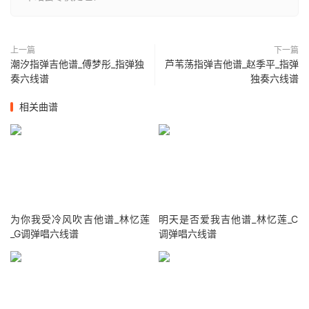
上一篇
下一篇
潮汐指弹吉他谱_傅梦彤_指弹独
芦苇荡指弹吉他谱_赵季平_指弹
奏六线谱
独奏六线谱
相关曲谱
为你我受冷风吹吉他谱_林忆莲
明天是否爱我吉他谱_林忆莲_C
_G调弹唱六线谱
调弹唱六线谱